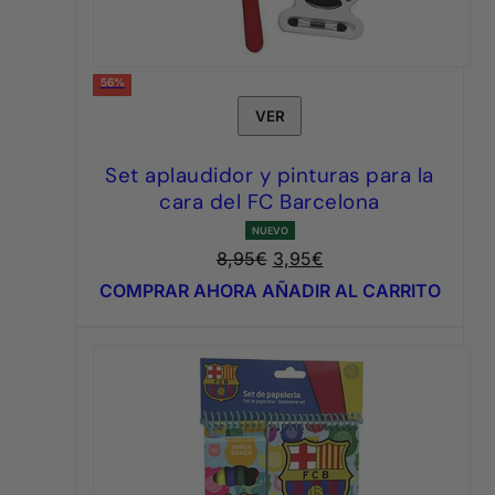
56%
VER
Set aplaudidor y pinturas para la
cara del FC Barcelona
NUEVO
El
El
8,95
€
3,95
€
precio
precio
COMPRAR AHORA
AÑADIR AL CARRITO
original
actual
era:
es:
8,95€.
3,95€.