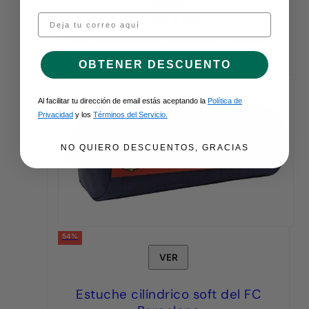
NUEVO
Email
El
El
14,95
€
6,95
€
precio
precio
COMPRAR AHORA
AÑADIR AL CARRITO
original
actual
OBTENER DESCUENTO
era:
es:
14,95€.
6,95€.
Al facilitar tu dirección de email estás aceptando la
Política de
Privacidad
y los
Términos del Servicio.
NO QUIERO DESCUENTOS, GRACIAS
54%
VER
Estuche cilíndrico soft del FC