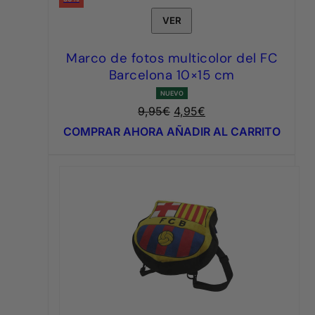
VER
Marco de fotos multicolor del FC
Barcelona 10×15 cm
NUEVO
El
El
9,95
€
4,95
€
precio
precio
COMPRAR AHORA
AÑADIR AL CARRITO
original
actual
era:
es:
9,95€.
4,95€.