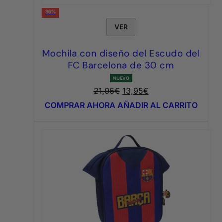
36%
VER
Mochila con diseño del Escudo del
FC Barcelona de 30 cm
NUEVO
El
El
21,95
€
13,95
€
precio
precio
COMPRAR AHORA
AÑADIR AL CARRITO
original
actual
era:
es:
21,95€.
13,95€.