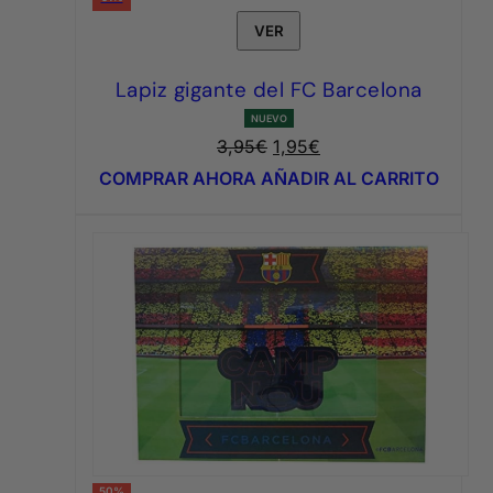
VER
Lapiz gigante del FC Barcelona
NUEVO
El
El
3,95
€
1,95
€
precio
precio
COMPRAR AHORA
AÑADIR AL CARRITO
original
actual
era:
es:
3,95€.
1,95€.
50%