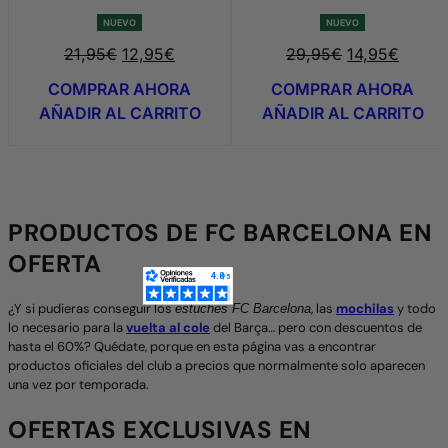
NUEVO
NUEVO
El
El
El
E
21,95
€
12,95
€
29,95
€
14,95
€
precio
precio
precio
p
COMPRAR AHORA
COMPRAR AHORA
original
actual
original
a
AÑADIR AL CARRITO
AÑADIR AL CARRITO
era:
es:
era:
e
21,95€.
12,95€.
29,95€.
1
PRODUCTOS DE FC BARCELONA EN
OFERTA
¿Y si pudieras conseguir los
, las
mochilas
y todo
estuches FC Barcelona
lo necesario para la
vuelta al cole
del Barça… pero con descuentos de
hasta el 60%? Quédate, porque en esta página vas a encontrar
productos oficiales del club a precios que normalmente solo aparecen
una vez por temporada.
OFERTAS EXCLUSIVAS EN