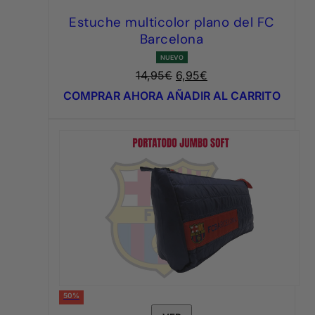
Estuche multicolor plano del FC
Barcelona
NUEVO
El
El
14,95
€
6,95
€
precio
precio
COMPRAR AHORA
AÑADIR AL CARRITO
original
actual
era:
es:
14,95€.
6,95€.
50%