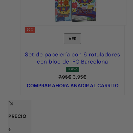
50%
VER
Set de papelería con 6 rotuladores
con bloc del FC Barcelona
NUEVO
El
El
7,95
€
3,95
€
precio
precio
COMPRAR AHORA
AÑADIR AL CARRITO
original
actual
era:
es:
7,95€.
3,95€.
PRECIO
€