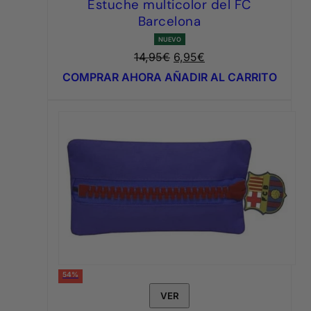
Estuche multicolor del FC
Barcelona
NUEVO
El
El
14,95
€
6,95
€
precio
precio
COMPRAR AHORA
AÑADIR AL CARRITO
original
actual
era:
es:
14,95€.
6,95€.
54%
VER