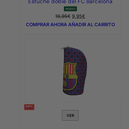
Estuche doble del FC Barcelona
NUEVO
El
El
19,95
€
9,95
€
precio
precio
COMPRAR AHORA
AÑADIR AL CARRITO
original
actual
era:
es:
19,95€.
9,95€.
54%
VER