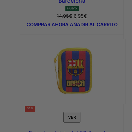
Barcelona
NUEVO
El
El
14,95
€
6,95
€
precio
precio
COMPRAR AHORA
AÑADIR AL CARRITO
original
actual
era:
es:
14,95€.
6,95€.
50%
VER