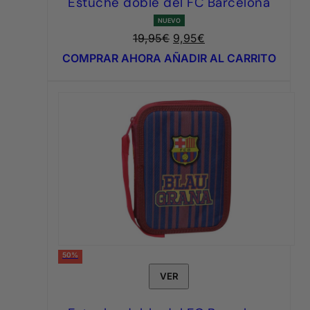
Estuche doble del FC Barcelona
NUEVO
El
El
19,95
€
9,95
€
precio
precio
COMPRAR AHORA
AÑADIR AL CARRITO
original
actual
era:
es:
19,95€.
9,95€.
50%
VER