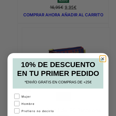
NUEVO
El
El
16,95
€
9,95
€
precio
precio
COMPRAR AHORA
AÑADIR AL CARRITO
original
actual
era:
es:
16,95€.
9,95€.
10% DE DESCUENTO
EN TU PRIMER PEDIDO
*ENVÍO GRATIS EN COMPRAS DE +25€
54%
A
VER
Mujer
Hombre
Estuche 2 en 1 del FC Barcelona
Prefiero no decirlo