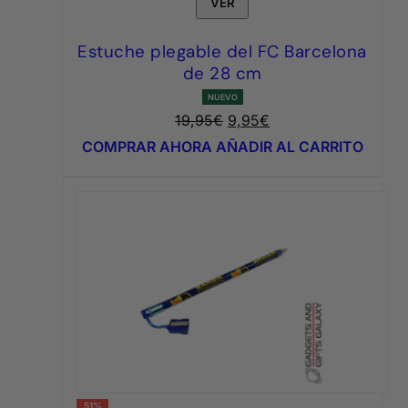
VER
Estuche plegable del FC Barcelona
de 28 cm
NUEVO
El
El
19,95
€
9,95
€
precio
precio
COMPRAR AHORA
AÑADIR AL CARRITO
original
actual
era:
es:
19,95€.
9,95€.
51%