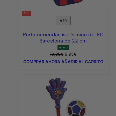
50%
VER
Portameriendas isotérmico del FC
Barcelona de 22 cm
NUEVO
El
El
19,95
€
9,95
€
precio
precio
COMPRAR AHORA
AÑADIR AL CARRITO
original
actual
era:
es:
19,95€.
9,95€.