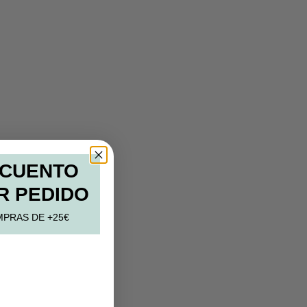
SCUENTO
R PEDIDO
MPRAS DE +25€