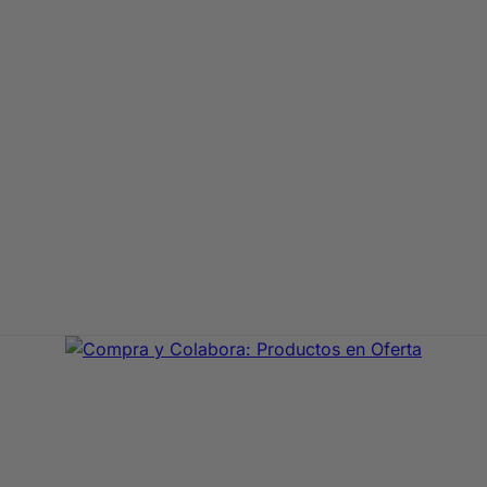
aje de primeras marcas. En Compra y Colabora encontrarás 
precio con envío rápido 24/72h