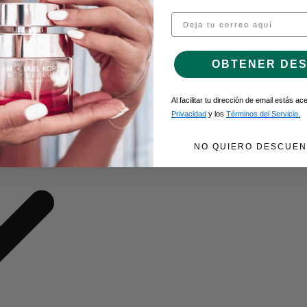
Email
O DE GEL
OBTENER DE
Al facilitar tu dirección de email estás a
Privacidad
y los
Términos del Servicio.
NO QUIERO DESCUEN