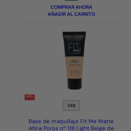
original
actual
COMPRAR AHORA
era:
es:
AÑADIR AL CARRITO
6,95€.
3,95€.
47%
VER
Base de maquillaje Fit Me Matte
Afina Poros nº 118 Light Beige de