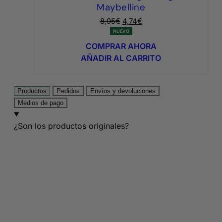
Maybelline
El
El
8,95
€
4,74
€
precio
precio
NUEVO
original
actual
COMPRAR AHORA
era:
es:
AÑADIR AL CARRITO
8,95€.
4,74€.
Productos
Pedidos
Envíos y devoluciones
Medios de pago
¿Son los productos originales?