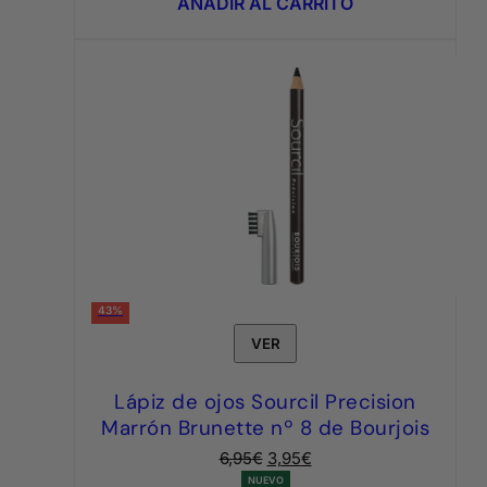
AÑADIR AL CARRITO
179,95€.
89,95€.
43%
VER
Lápiz de ojos Sourcil Precision
Marrón Brunette nº 8 de Bourjois
El
El
6,95
€
3,95
€
precio
precio
NUEVO