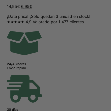
El
El
14,95
€
6,95
€
precio
precio
¡Date prisa! ¡Sólo quedan 3 unidad en stock!
original
actual
★★★★★ 4,9 Valorado por 1.477 clientes
era:
es:
14,95€.
6,95€.
24/48 horas
Envío rápido.
30 días