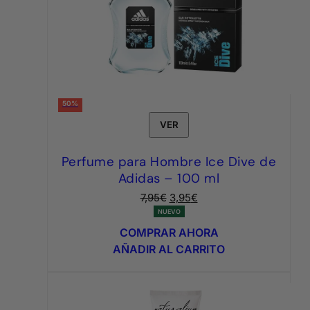
50%
VER
Perfume para Hombre Ice Dive de
Adidas – 100 ml
El
El
7,95
€
3,95
€
precio
precio
NUEVO
original
actual
COMPRAR AHORA
era:
es:
AÑADIR AL CARRITO
7,95€.
3,95€.