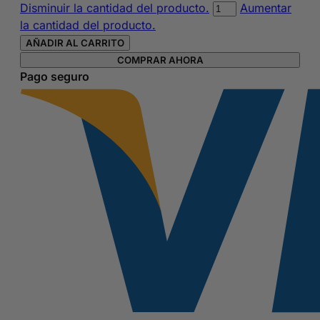
Estuche
Disminuir la cantidad del producto.
Aumentar
cilíndrico
la cantidad del producto.
soft
AÑADIR AL CARRITO
del
COMPRAR AHORA
FC
Pago seguro
Barcelona
cantidad