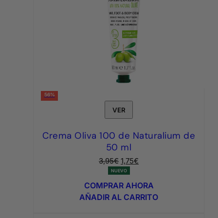
56%
VER
Crema Oliva 100 de Naturalium de
50 ml
El
El
3,95
€
1,75
€
precio
precio
NUEVO
original
actual
COMPRAR AHORA
era:
es:
AÑADIR AL CARRITO
3,95€.
1,75€.