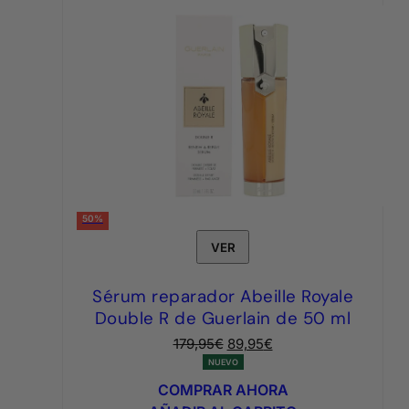
50%
VER
Sérum reparador Abeille Royale
Double R de Guerlain de 50 ml
El
El
179,95
€
89,95
€
precio
precio
NUEVO
original
actual
COMPRAR AHORA
era:
es: