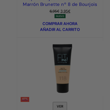
Marrón Brunette nº 8 de Bourjois
El
El
6,95
€
3,95
€
precio
precio
NUEVO
original
actual
COMPRAR AHORA
era:
es:
AÑADIR AL CARRITO
6,95€.
3,95€.
47%
VER