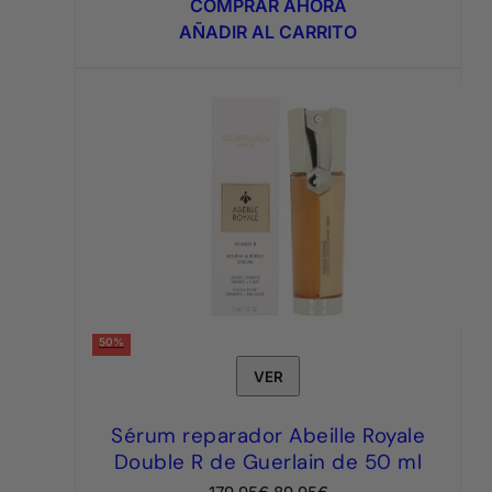
COMPRAR AHORA
era:
es:
AÑADIR AL CARRITO
3,95€.
1,75€.
50%
VER
Sérum reparador Abeille Royale
Double R de Guerlain de 50 ml
El
El