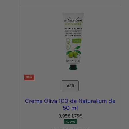
56%
VER
Crema Oliva 100 de Naturalium de
50 ml
El
El
3,95
€
1,75
€
precio
precio
NUEVO
original
actual