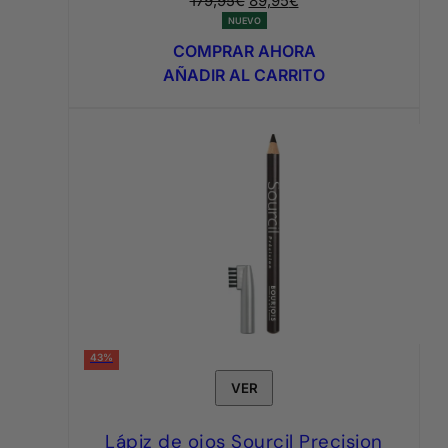
179,95
€
89,95
€
precio
precio
NUEVO
original
actual
COMPRAR AHORA
era:
es:
AÑADIR AL CARRITO
179,95€.
89,95€.
43%
VER
Lápiz de ojos Sourcil Precision