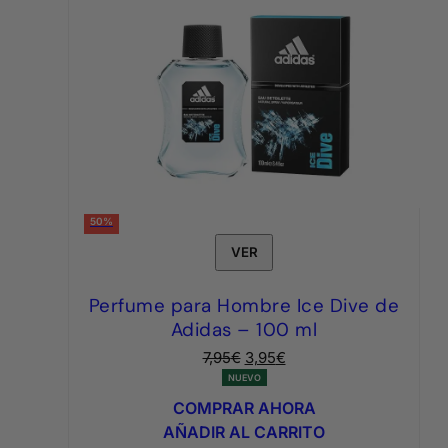
50%
VER
Perfume para Hombre Ice Dive de
Adidas – 100 ml
El
El
7,95
€
3,95
€
precio
precio
NUEVO
original
actual
COMPRAR AHORA
era:
es:
AÑADIR AL CARRITO
7,95€.
3,95€.