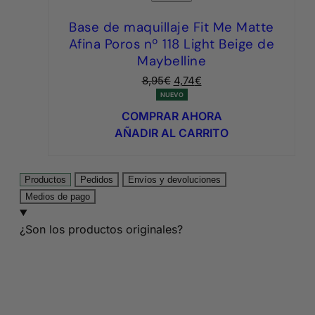
Base de maquillaje Fit Me Matte
Afina Poros nº 118 Light Beige de
Maybelline
El
El
8,95
€
4,74
€
precio
precio
NUEVO
original
actual
COMPRAR AHORA
era:
es:
AÑADIR AL CARRITO
8,95€.
4,74€.
Productos
Pedidos
Envíos y devoluciones
Medios de pago
¿Son los productos originales?