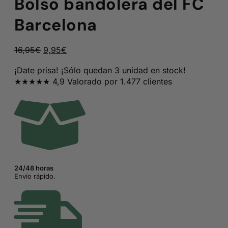
Bolso bandolera del FC
Barcelona
El
El
16,95
€
9,95
€
precio
precio
¡Date prisa! ¡Sólo quedan 3 unidad en stock!
original
actual
★★★★★ 4,9 Valorado por 1.477 clientes
era:
es:
16,95€.
9,95€.
24/48 horas
Envío rápido.