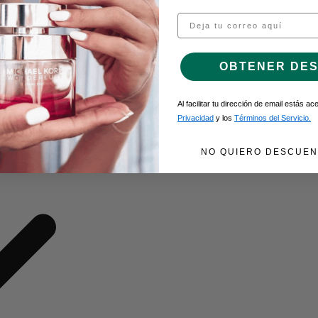
Email
O DE GEL
OBTENER DE
Al facilitar tu dirección de email estás a
Privacidad
y los
Términos del Servicio.
NO QUIERO DESCUEN