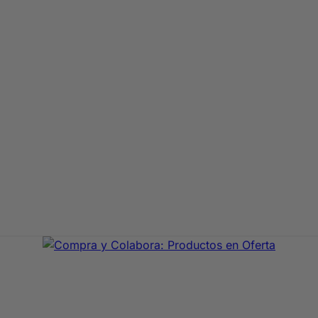
aje de primeras marcas. En Compra y Colabora encontrarás 
precio con envío rápido 24/72h