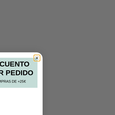
SCUENTO
R PEDIDO
MPRAS DE +25€