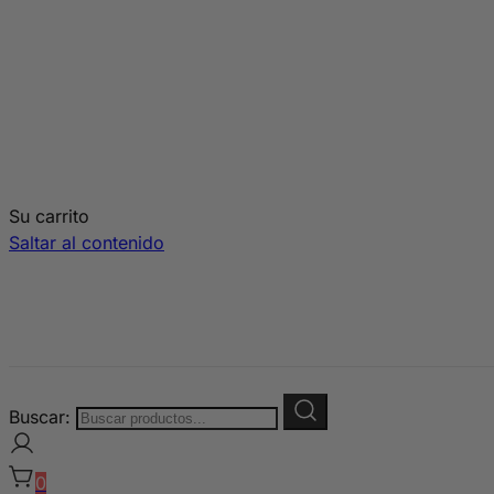
Su carrito
Saltar al contenido
Buscar:
COMPRA Y COLABORA: PRODUCTOS EN OFERTA
Ahorra hasta un 50% en perfumes, cosmética y maquill
0