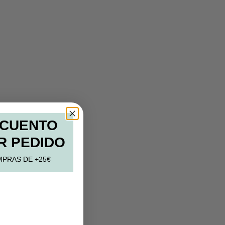
SCUENTO
R PEDIDO
MPRAS DE +25€