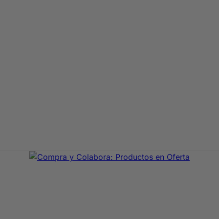
aje de primeras marcas. En Compra y Colabora encontrarás 
precio con envío rápido 24/72h