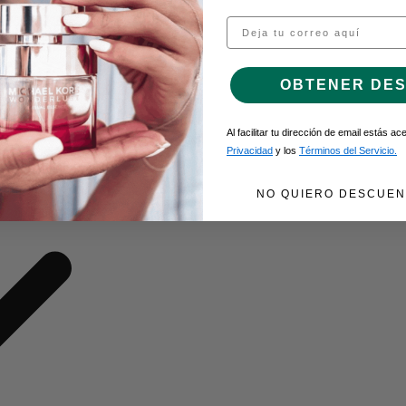
Email
O DE GEL
OBTENER DE
Al facilitar tu dirección de email estás a
Privacidad
y los
Términos del Servicio.
NO QUIERO DESCUEN