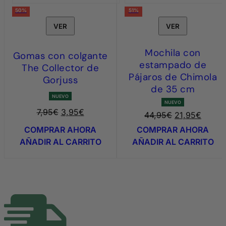
50%
51%
VER
VER
Mochila con
Gomas con colgante
estampado de
The Collector de
Pájaros de Chimola
Gorjuss
de 35 cm
NUEVO
NUEVO
El
El
7,95
€
3,95
€
El
E
44,95
€
21,95
€
precio
precio
precio
p
COMPRAR AHORA
COMPRAR AHORA
original
actual
original
a
AÑADIR AL CARRITO
AÑADIR AL CARRITO
era:
es:
era:
e
7,95€.
3,95€.
44,95€.
2