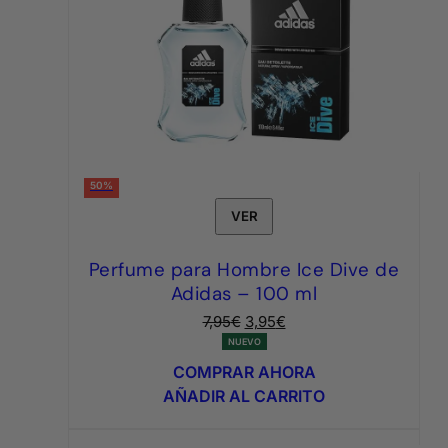
50%
VER
Perfume para Hombre Ice Dive de
Adidas – 100 ml
El
El
7,95
€
3,95
€
precio
precio
NUEVO
original
actual
COMPRAR AHORA
era:
es:
AÑADIR AL CARRITO
7,95€.
3,95€.