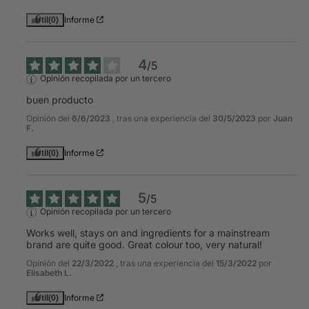
Informe
Útil
(0)
4
/
5
Opinión recopilada por un tercero
buen producto
Opinión del
6/6/2023
, tras una experiencia del
30/5/2023
por
Juan
F.
Informe
Útil
(0)
5
/
5
Opinión recopilada por un tercero
Works well, stays on and ingredients for a mainstream 
brand are quite good. Great colour too, very natural!
Opinión del
22/3/2022
, tras una experiencia del
15/3/2022
por
Elisabeth L.
Informe
Útil
(0)