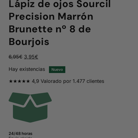
Lápiz de ojos Sourcil
Precision Marrón
Brunette nº 8 de
Bourjois
El
El
6,95
€
3,95
€
precio
precio
Hay existencias
Nuevo
original
actual
era:
es:
★★★★★ 4,9 Valorado por 1.477 clientes
6,95€.
3,95€.
24/48 horas