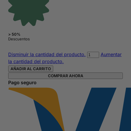
> 50%
Descuentos
Lápiz
Disminuir la cantidad del producto.
Aumentar
de
la cantidad del producto.
ojos
AÑADIR AL CARRITO
Sourcil
COMPRAR AHORA
Precision
Pago seguro
Marrón
Brunette
nº
8
de
Bourjois