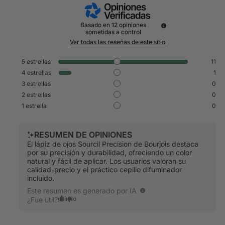
Basado en
12
opiniones
sometidas a control
Ver todas las reseñas de este sitio
5
estrellas
11
4
estrellas
1
3
estrellas
0
2
estrellas
0
1
estrella
0
RESUMEN DE OPINIONES
El lápiz de ojos Sourcil Precision de Bourjois destaca
por su precisión y durabilidad, ofreciendo un color
natural y fácil de aplicar. Los usuarios valoran su
calidad-precio y el práctico cepillo difuminador
incluido.
Este resumen es generado por IA
Sí
No
¿Fue útil?