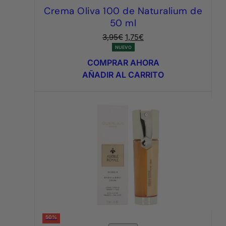
Crema Oliva 100 de Naturalium de
50 ml
El
El
3,95
€
1,75
€
precio
precio
NUEVO
original
actual
COMPRAR AHORA
era:
es:
AÑADIR AL CARRITO
3,95€.
1,75€.
50%