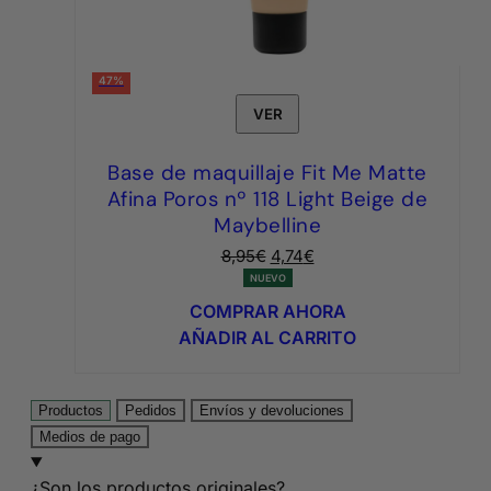
47%
VER
Base de maquillaje Fit Me Matte
Afina Poros nº 118 Light Beige de
Maybelline
El
El
8,95
€
4,74
€
precio
precio
NUEVO
original
actual
COMPRAR AHORA
era:
es:
AÑADIR AL CARRITO
8,95€.
4,74€.
Productos
Pedidos
Envíos y devoluciones
Medios de pago
¿Son los productos originales?