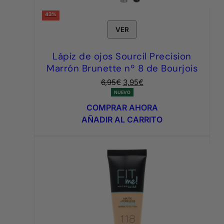
43%
VER
Lápiz de ojos Sourcil Precision
Marrón Brunette nº 8 de Bourjois
El
El
6,95
€
3,95
€
precio
precio
NUEVO
original
actual
COMPRAR AHORA
era:
es:
AÑADIR AL CARRITO
6,95€.
3,95€.