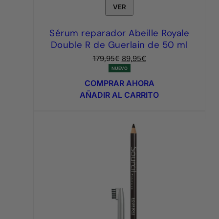
VER
Sérum reparador Abeille Royale
Double R de Guerlain de 50 ml
El
El
179,95
€
89,95
€
precio
precio
NUEVO
original
actual
COMPRAR AHORA
era:
es:
AÑADIR AL CARRITO
179,95€.
89,95€.