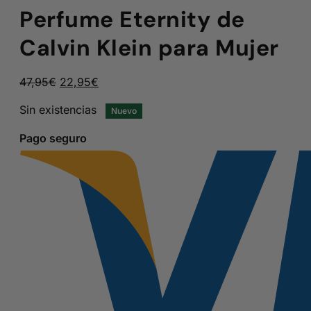
Perfume Eternity de
Calvin Klein para Mujer
El
El
47,95
€
22,95
€
precio
precio
Sin existencias
Nuevo
original
actual
era:
es:
Pago seguro
47,95€.
22,95€.