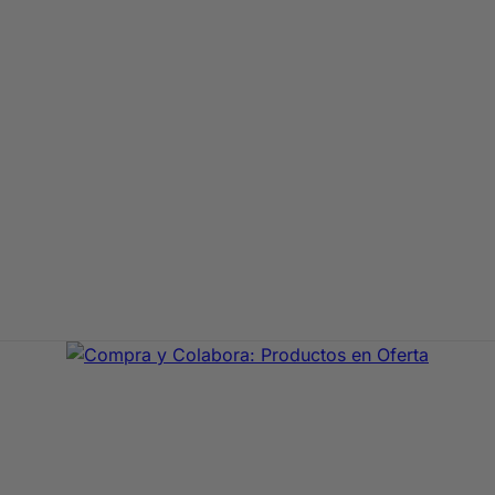
aje de primeras marcas. En Compra y Colabora encontrarás 
precio con envío rápido 24/72h