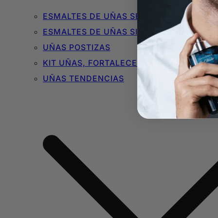
ESMALTES DE UÑAS SEMIPERMANENTES 
ESMALTES DE UÑAS SIN TÓXICOS
UÑAS POSTIZAS
KIT UÑAS, FORTALECEDORES Y BÁSICOS
UÑAS TENDENCIAS