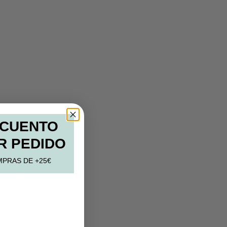
SCUENTO
R PEDIDO
MPRAS DE +25€