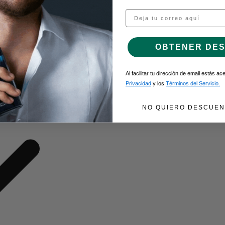
Email
O DE GEL
OBTENER DE
Al facilitar tu dirección de email estás a
Privacidad
y los
Términos del Servicio.
NO QUIERO DESCUEN