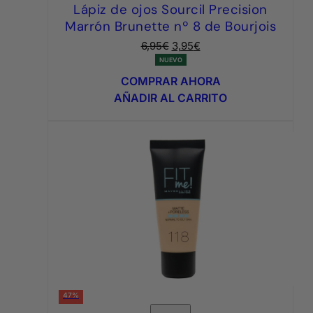
Lápiz de ojos Sourcil Precision
Marrón Brunette nº 8 de Bourjois
El
El
6,95
€
3,95
€
precio
precio
NUEVO
original
actual
COMPRAR AHORA
era:
es:
AÑADIR AL CARRITO
6,95€.
3,95€.
47%