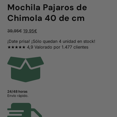
Mochila Pajaros de
Chimola 40 de cm
El
El
39,95
€
19,95
€
precio
precio
¡Date prisa! ¡Sólo quedan 4 unidad en stock!
original
actual
★★★★★ 4,9 Valorado por 1.477 clientes
era:
es:
39,95€.
19,95€.
24/48 horas
Envío rápido.