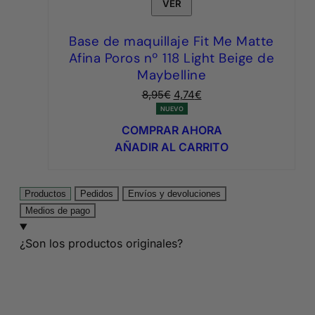
VER
Base de maquillaje Fit Me Matte
Afina Poros nº 118 Light Beige de
Maybelline
El
El
8,95
€
4,74
€
precio
precio
NUEVO
original
actual
COMPRAR AHORA
era:
es:
AÑADIR AL CARRITO
8,95€.
4,74€.
Productos
Pedidos
Envíos y devoluciones
Medios de pago
¿Son los productos originales?