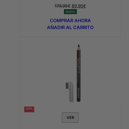
El
El
179,95
€
89,95
€
precio
precio
NUEVO
original
actual
COMPRAR AHORA
era:
es:
AÑADIR AL CARRITO
179,95€.
89,95€.
43%
VER