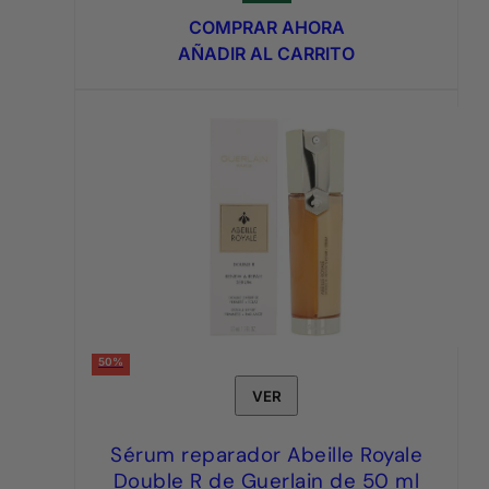
original
actual
COMPRAR AHORA
era:
es:
AÑADIR AL CARRITO
3,95€.
1,75€.
50%
VER
Sérum reparador Abeille Royale
Double R de Guerlain de 50 ml