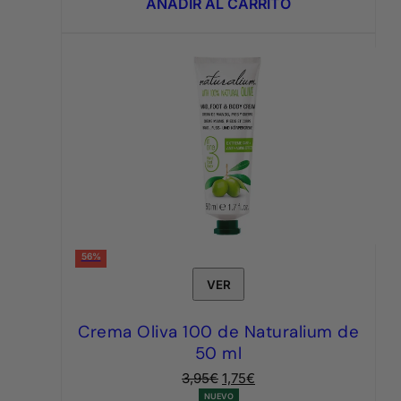
AÑADIR AL CARRITO
7,95€.
3,95€.
56%
VER
Crema Oliva 100 de Naturalium de
50 ml
El
El
3,95
€
1,75
€
precio
precio
NUEVO