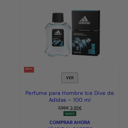
50%
VER
Perfume para Hombre Ice Dive de
Adidas – 100 ml
El
El
7,95
€
3,95
€
precio
precio
NUEVO
original
actual
COMPRAR AHORA
era:
es: