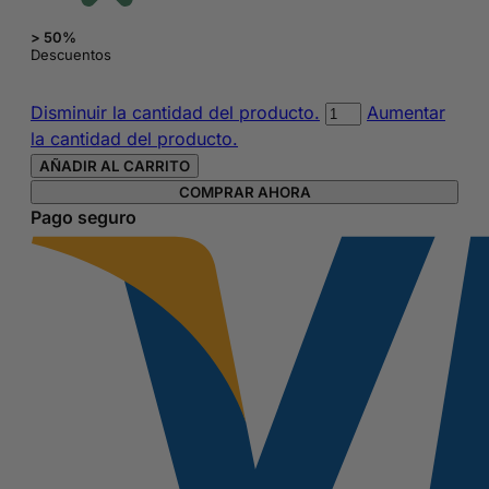
> 50%
Descuentos
Mochila
Disminuir la cantidad del producto.
Aumentar
Pajaros
la cantidad del producto.
de
AÑADIR AL CARRITO
Chimola
COMPRAR AHORA
40
Pago seguro
de
cm
cantidad