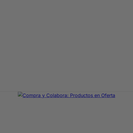
aje de primeras marcas. En Compra y Colabora encontrarás 
precio con envío rápido 24/72h