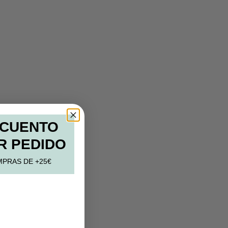
SCUENTO
R PEDIDO
MPRAS DE +25€