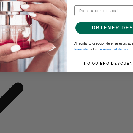
Email
O DE GEL
OBTENER DE
Al facilitar tu dirección de email estás a
Privacidad
y los
Términos del Servicio.
NO QUIERO DESCUEN