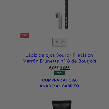
43%
VER
Lápiz de ojos Sourcil Precision
Marrón Brunette nº 8 de Bourjois
El
El
6,95
€
3,95
€
precio
precio
NUEVO
original
actual
COMPRAR AHORA
era:
es:
AÑADIR AL CARRITO
6,95€.
3,95€.