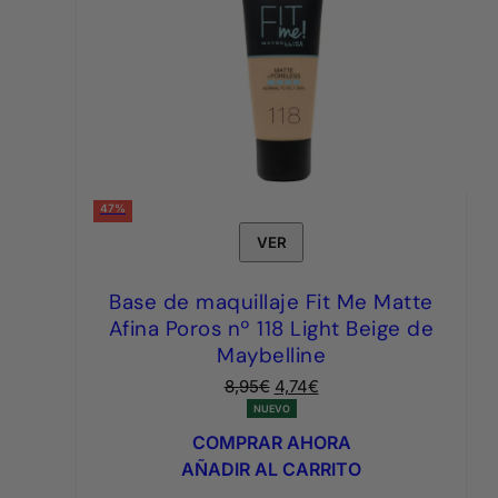
47%
VER
Base de maquillaje Fit Me Matte
Afina Poros nº 118 Light Beige de
Maybelline
El
El
8,95
€
4,74
€
precio
precio
NUEVO
original
actual
COMPRAR AHORA
era:
es:
AÑADIR AL CARRITO
8,95€.
4,74€.