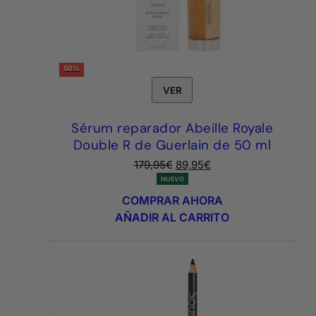
50%
VER
Sérum reparador Abeille Royale
Double R de Guerlain de 50 ml
El
El
179,95
€
89,95
€
precio
precio
NUEVO
original
actual
COMPRAR AHORA
era:
es:
AÑADIR AL CARRITO
179,95€.
89,95€.