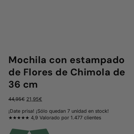
Mochila con estampado
de Flores de Chimola de
36 cm
El
El
44,95
€
21,95
€
precio
precio
¡Date prisa! ¡Sólo quedan 7 unidad en stock!
original
actual
★★★★★ 4,9 Valorado por 1.477 clientes
era:
es:
44,95€.
21,95€.