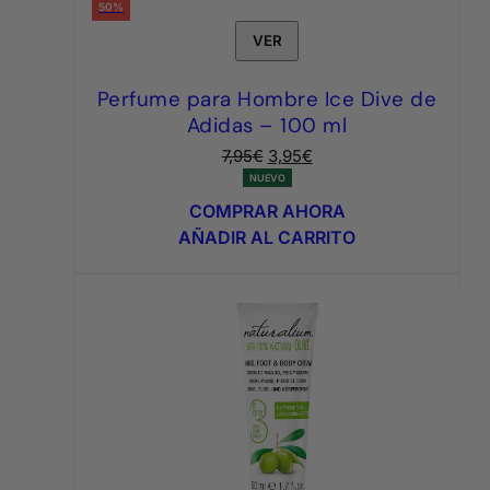
50%
VER
Perfume para Hombre Ice Dive de
Adidas – 100 ml
El
El
7,95
€
3,95
€
precio
precio
NUEVO
original
actual
COMPRAR AHORA
era:
es:
AÑADIR AL CARRITO
7,95€.
3,95€.