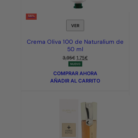
56%
VER
Crema Oliva 100 de Naturalium de
50 ml
El
El
3,95
€
1,75
€
precio
precio
NUEVO
original
actual
COMPRAR AHORA
era:
es:
AÑADIR AL CARRITO
3,95€.
1,75€.