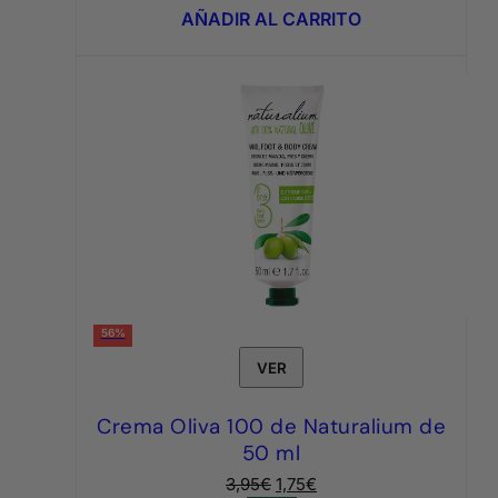
era:
es:
AÑADIR AL CARRITO
7,95€.
3,95€.
56%
VER
Crema Oliva 100 de Naturalium de
50 ml
El
El
3,95
€
1,75
€