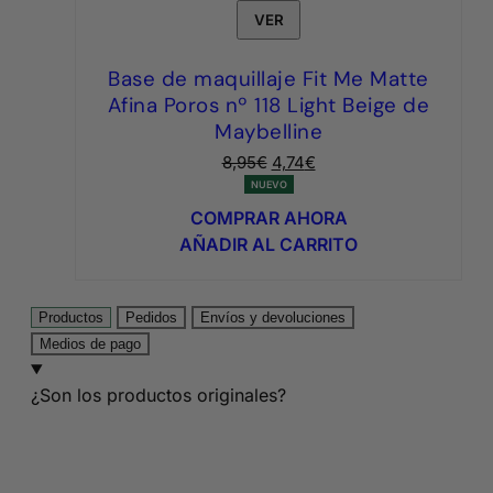
VER
Base de maquillaje Fit Me Matte
Afina Poros nº 118 Light Beige de
Maybelline
El
El
8,95
€
4,74
€
precio
precio
NUEVO
original
actual
COMPRAR AHORA
era:
es:
AÑADIR AL CARRITO
8,95€.
4,74€.
Productos
Pedidos
Envíos y devoluciones
Medios de pago
¿Son los productos originales?