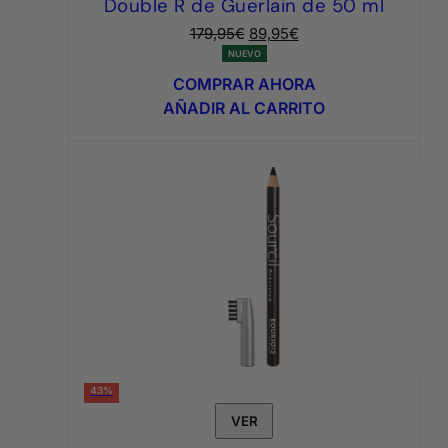
Double R de Guerlain de 50 ml
El
El
179,95
€
89,95
€
precio
precio
NUEVO
original
actual
COMPRAR AHORA
era:
es:
AÑADIR AL CARRITO
179,95€.
89,95€.
43%
VER