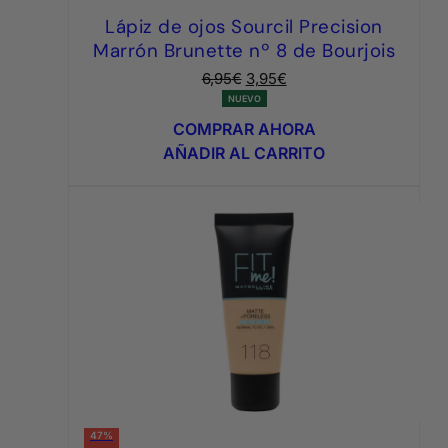
Lápiz de ojos Sourcil Precision
Marrón Brunette nº 8 de Bourjois
El
El
6,95
€
3,95
€
precio
precio
NUEVO
original
actual
COMPRAR AHORA
era:
es:
AÑADIR AL CARRITO
6,95€.
3,95€.
47%