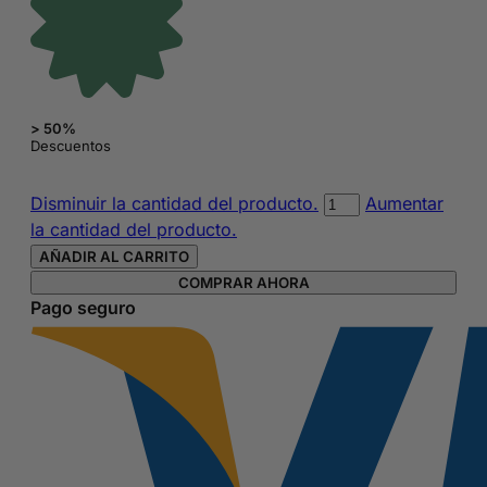
> 50%
Descuentos
Mochila
Disminuir la cantidad del producto.
Aumentar
de
la cantidad del producto.
Dizzy
AÑADIR AL CARRITO
de
COMPRAR AHORA
Super
Pago seguro
Wings
de
35
cm
cantidad