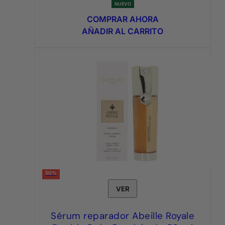
precio
precio
NUEVO
original
actual
COMPRAR AHORA
era:
es:
AÑADIR AL CARRITO
3,95€.
1,75€.
50%
VER
Sérum reparador Abeille Royale