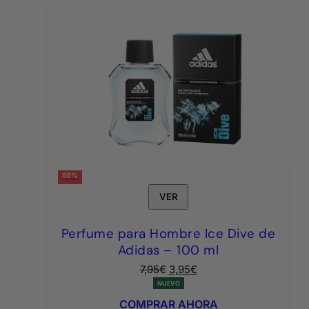
50%
VER
Perfume para Hombre Ice Dive de
Adidas – 100 ml
El
El
7,95
€
3,95
€
precio
precio
NUEVO
original
actual
COMPRAR AHORA