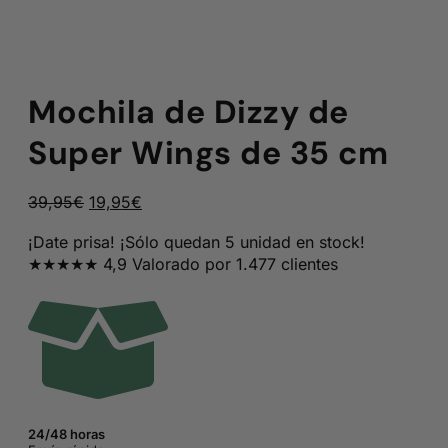
Mochila de Dizzy de
Super Wings de 35 cm
El
El
39,95
€
19,95
€
precio
precio
¡Date prisa! ¡Sólo quedan 5 unidad en stock!
original
actual
★★★★★ 4,9 Valorado por 1.477 clientes
era:
es:
39,95€.
19,95€.
24/48 horas