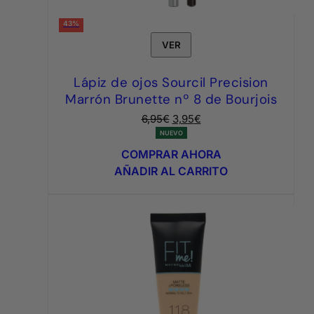
43%
VER
Lápiz de ojos Sourcil Precision
Marrón Brunette nº 8 de Bourjois
El
El
6,95
€
3,95
€
precio
precio
NUEVO
original
actual
COMPRAR AHORA
era:
es:
AÑADIR AL CARRITO
6,95€.
3,95€.