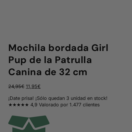
Mochila bordada Girl
Pup de la Patrulla
Canina de 32 cm
El
El
24,95
€
11,95
€
precio
precio
¡Date prisa! ¡Sólo quedan 3 unidad en stock!
original
actual
★★★★★ 4,9 Valorado por 1.477 clientes
era:
es:
24,95€.
11,95€.