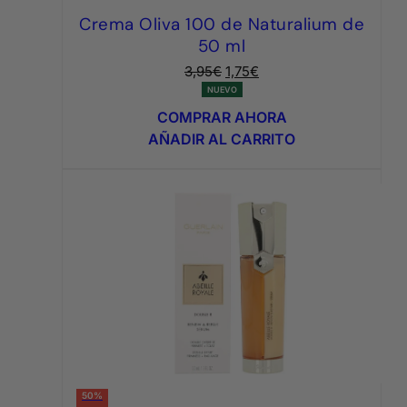
Crema Oliva 100 de Naturalium de
50 ml
El
El
3,95
€
1,75
€
precio
precio
NUEVO
original
actual
COMPRAR AHORA
era:
es:
AÑADIR AL CARRITO
3,95€.
1,75€.
50%