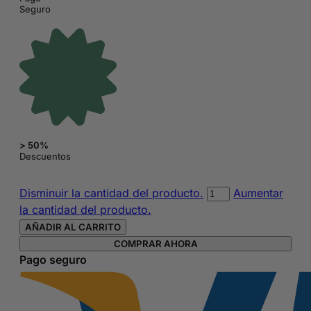
Seguro
> 50%
Descuentos
Mochila
Disminuir la cantidad del producto.
Aumentar
bordada
la cantidad del producto.
Girl
AÑADIR AL CARRITO
Pup
COMPRAR AHORA
de
Pago seguro
la
Patrulla
Canina