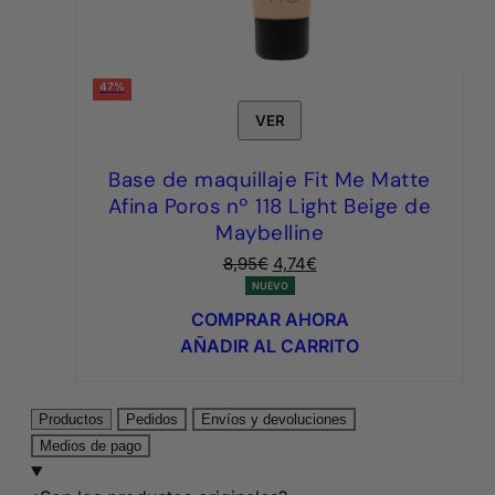
47%
VER
Base de maquillaje Fit Me Matte
Afina Poros nº 118 Light Beige de
Maybelline
El
El
8,95
€
4,74
€
precio
precio
NUEVO
original
actual
COMPRAR AHORA
era:
es:
AÑADIR AL CARRITO
8,95€.
4,74€.
Productos
Pedidos
Envíos y devoluciones
Medios de pago