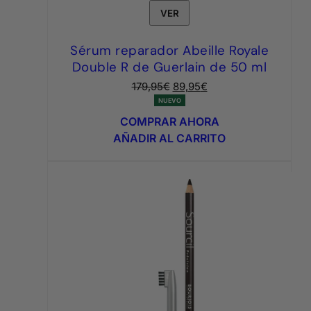
VER
Sérum reparador Abeille Royale
Double R de Guerlain de 50 ml
El
El
179,95
€
89,95
€
precio
precio
NUEVO
original
actual
COMPRAR AHORA
era:
es:
AÑADIR AL CARRITO
179,95€.
89,95€.