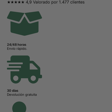
★★★★★ 4,9 Valorado por 1.477 clientes
era:
es:
29,95€.
14,95€.
24/48 horas
Envío rápido.
30 días
Devolución gratuita