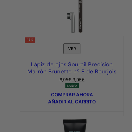
43%
VER
Lápiz de ojos Sourcil Precision
Marrón Brunette nº 8 de Bourjois
El
El
6,95
€
3,95
€
precio
precio
NUEVO
original
actual
COMPRAR AHORA
era:
es:
AÑADIR AL CARRITO
6,95€.
3,95€.