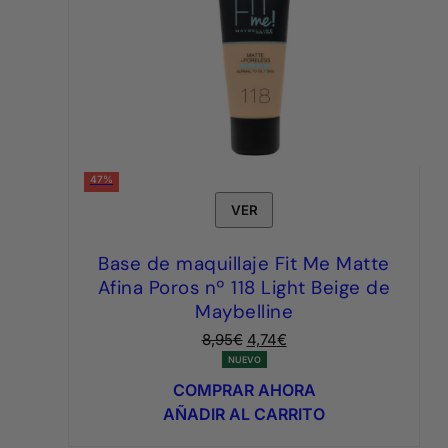
47%
VER
Base de maquillaje Fit Me Matte
Afina Poros nº 118 Light Beige de
Maybelline
El
El
8,95
€
4,74
€
precio
precio
NUEVO
original
actual
COMPRAR AHORA
era:
es:
AÑADIR AL CARRITO
8,95€.
4,74€.