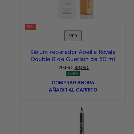
50%
VER
Sérum reparador Abeille Royale
Double R de Guerlain de 50 ml
El
El
179,95
€
89,95
€
precio
precio
NUEVO
original
actual
COMPRAR AHORA
era:
es:
AÑADIR AL CARRITO
179,95€.
89,95€.