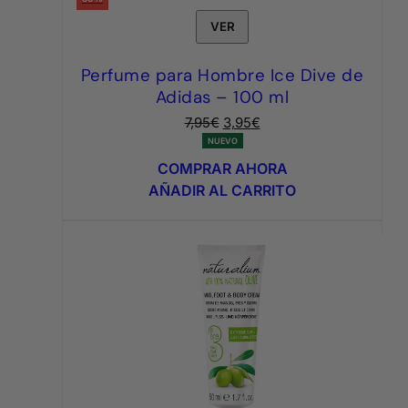
VER
Perfume para Hombre Ice Dive de
Adidas – 100 ml
El
El
7,95
€
3,95
€
precio
precio
NUEVO
original
actual
COMPRAR AHORA
era:
es:
AÑADIR AL CARRITO
7,95€.
3,95€.