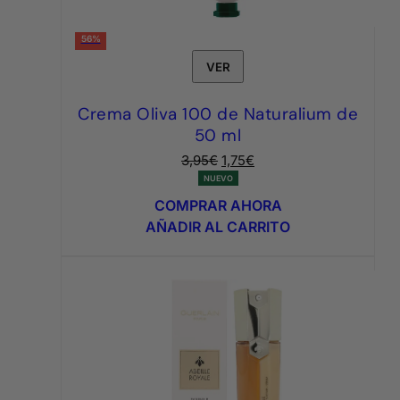
56%
VER
Crema Oliva 100 de Naturalium de
50 ml
El
El
3,95
€
1,75
€
precio
precio
NUEVO
original
actual
COMPRAR AHORA
era:
es:
AÑADIR AL CARRITO
3,95€.
1,75€.