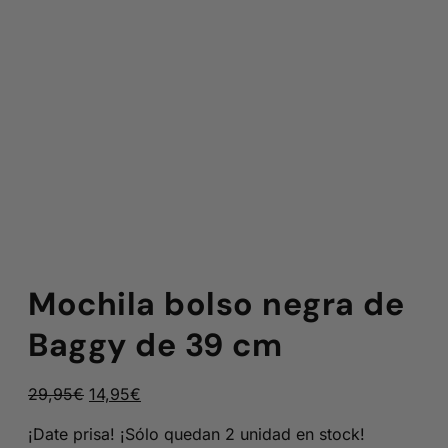
Mochila bolso negra de
Baggy de 39 cm
El
El
29,95
€
14,95
€
precio
precio
¡Date prisa! ¡Sólo quedan 2 unidad en stock!
original
actual