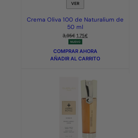
VER
Crema Oliva 100 de Naturalium de
50 ml
El
El
3,95
€
1,75
€
precio
precio
NUEVO
original
actual
COMPRAR AHORA
era:
es:
AÑADIR AL CARRITO
3,95€.
1,75€.