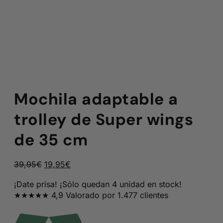
Mochila adaptable a
trolley de Super wings
de 35 cm
El
El
39,95
€
19,95
€
precio
precio
¡Date prisa! ¡Sólo quedan 4 unidad en stock!
original
actual
★★★★★ 4,9 Valorado por 1.477 clientes
era:
es:
39,95€.
19,95€.