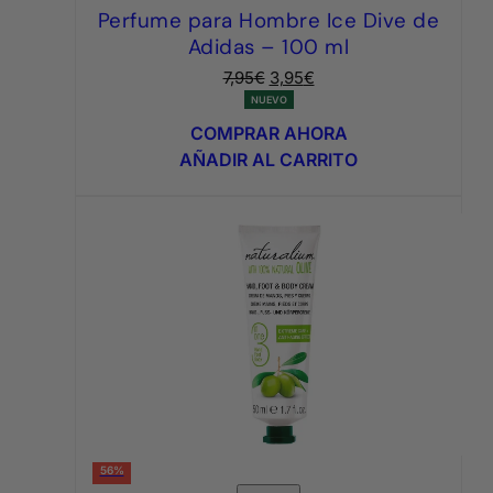
Perfume para Hombre Ice Dive de
Adidas – 100 ml
El
El
7,95
€
3,95
€
precio
precio
NUEVO
original
actual
COMPRAR AHORA
era:
es:
AÑADIR AL CARRITO
7,95€.
3,95€.
56%