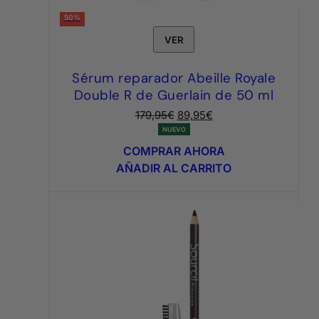
50%
VER
Sérum reparador Abeille Royale
Double R de Guerlain de 50 ml
El
El
179,95
€
89,95
€
precio
precio
NUEVO
original
actual
COMPRAR AHORA
era:
es:
AÑADIR AL CARRITO
179,95€.
89,95€.