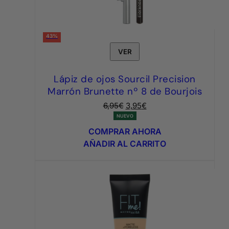
43%
VER
Lápiz de ojos Sourcil Precision
Marrón Brunette nº 8 de Bourjois
El
El
6,95
€
3,95
€
precio
precio
NUEVO
original
actual
COMPRAR AHORA
era:
es:
AÑADIR AL CARRITO
6,95€.
3,95€.