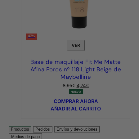
47%
VER
Base de maquillaje Fit Me Matte
Afina Poros nº 118 Light Beige de
Maybelline
El
El
8,95
€
4,74
€
precio
precio
NUEVO
original
actual
COMPRAR AHORA
era:
es:
AÑADIR AL CARRITO
8,95€.
4,74€.
Productos
Pedidos
Envíos y devoluciones
Medios de pago