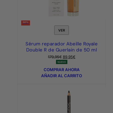
50%
VER
Sérum reparador Abeille Royale
Double R de Guerlain de 50 ml
El
El
179,95
€
89,95
€
precio
precio
NUEVO
original
actual
COMPRAR AHORA
era:
es:
AÑADIR AL CARRITO
179,95€.
89,95€.