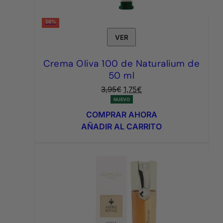
56%
VER
Crema Oliva 100 de Naturalium de
50 ml
El
El
3,95
€
1,75
€
precio
precio
NUEVO
original
actual
COMPRAR AHORA
era:
es:
AÑADIR AL CARRITO
3,95€.
1,75€.