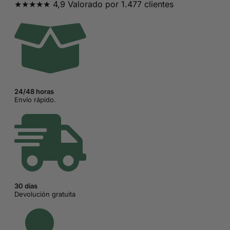
★★★★★ 4,9 Valorado por 1.477 clientes
era:
es:
18,95€.
9,95€.
24/48 horas
Envío rápido.
30 días
Devolución gratuita