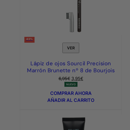
43%
VER
Lápiz de ojos Sourcil Precision
Marrón Brunette nº 8 de Bourjois
El
El
6,95
€
3,95
€
precio
precio
NUEVO
original
actual
COMPRAR AHORA
era:
es:
AÑADIR AL CARRITO
6,95€.
3,95€.