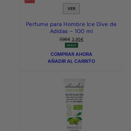
VER
Perfume para Hombre Ice Dive de
Adidas – 100 ml
El
El
7,95
€
3,95
€
precio
precio
NUEVO
original
actual
COMPRAR AHORA
era:
es:
AÑADIR AL CARRITO
7,95€.
3,95€.