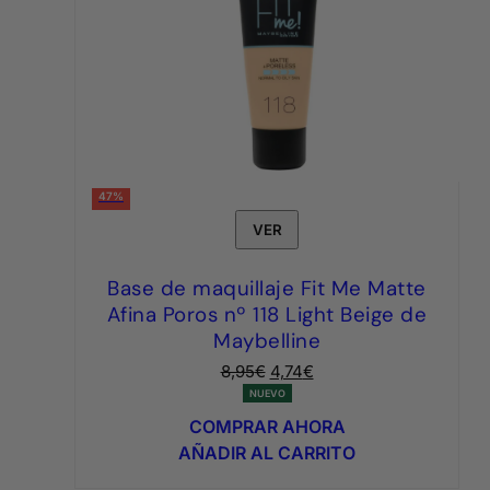
47%
VER
Base de maquillaje Fit Me Matte
Afina Poros nº 118 Light Beige de
Maybelline
El
El
8,95
€
4,74
€
precio
precio
NUEVO
original
actual
COMPRAR AHORA
era:
es:
AÑADIR AL CARRITO
8,95€.
4,74€.