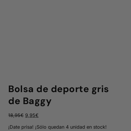
Bolsa de deporte gris
de Baggy
El
El
18,95
€
9,95
€
precio
precio
¡Date prisa! ¡Sólo quedan 4 unidad en stock!
original
actual