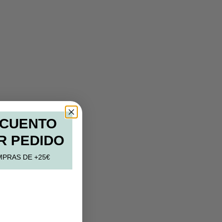
SCUENTO
R PEDIDO
MPRAS DE +25€