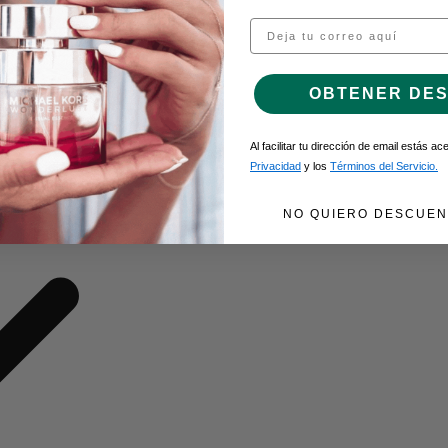
Email
O DE GEL
OBTENER DE
Al facilitar tu dirección de email estás a
Privacidad
y los
Términos del Servicio.
NO QUIERO DESCUEN