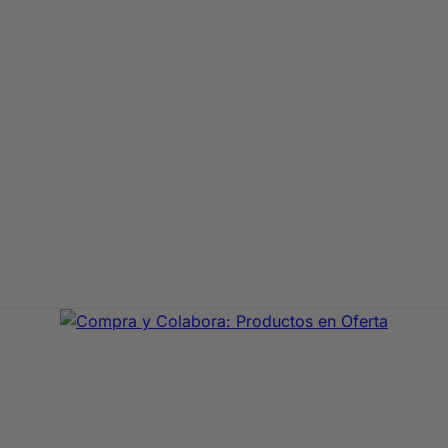
aje de primeras marcas. En Compra y Colabora encontrarás 
precio con envío rápido 24/72h