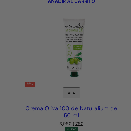
AÑADIR AL CARRITO
7,95€.
3,95€.
56%
VER
Crema Oliva 100 de Naturalium de
50 ml
El
El
3,95
€
1,75
€
precio
precio
NUEVO