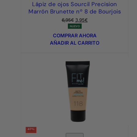
Lápiz de ojos Sourcil Precision
Marrón Brunette nº 8 de Bourjois
El
El
6,95
€
3,95
€
precio
precio
NUEVO
original
actual
COMPRAR AHORA
era:
es:
AÑADIR AL CARRITO
6,95€.
3,95€.
47%