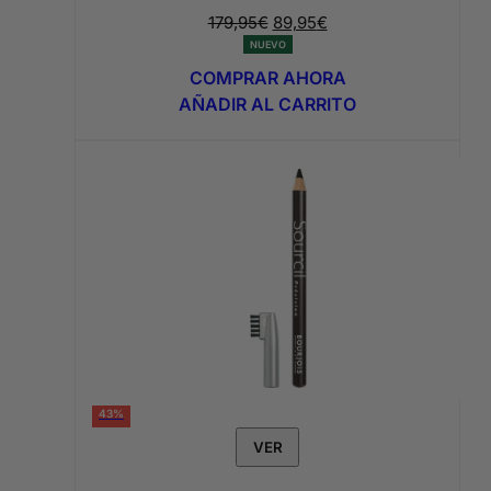
El
El
179,95
€
89,95
€
precio
precio
NUEVO
original
actual
COMPRAR AHORA
era:
es:
AÑADIR AL CARRITO
179,95€.
89,95€.
43%
VER