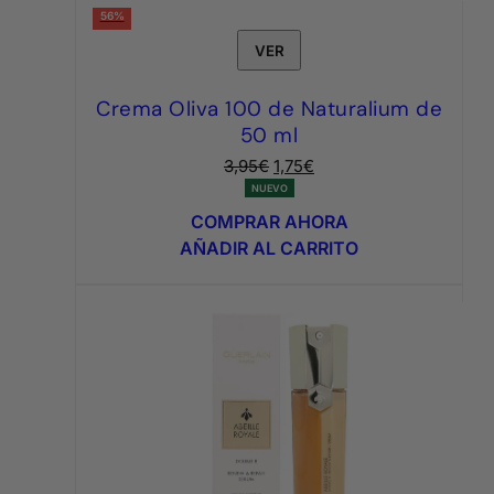
56%
VER
Crema Oliva 100 de Naturalium de
50 ml
El
El
3,95
€
1,75
€
precio
precio
NUEVO
original
actual
COMPRAR AHORA
era:
es:
AÑADIR AL CARRITO
3,95€.
1,75€.