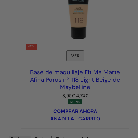
47%
VER
Base de maquillaje Fit Me Matte
Afina Poros nº 118 Light Beige de
Maybelline
El
El
8,95
€
4,74
€
precio
precio
NUEVO
original
actual
COMPRAR AHORA
era:
es:
AÑADIR AL CARRITO
8,95€.
4,74€.