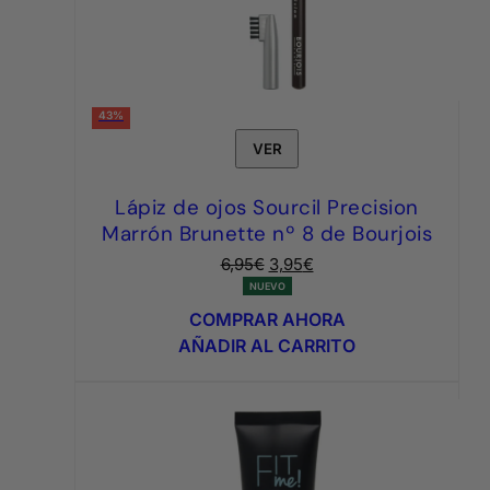
43%
VER
Lápiz de ojos Sourcil Precision
Marrón Brunette nº 8 de Bourjois
El
El
6,95
€
3,95
€
precio
precio
NUEVO
original
actual
COMPRAR AHORA
era:
es:
AÑADIR AL CARRITO
6,95€.
3,95€.