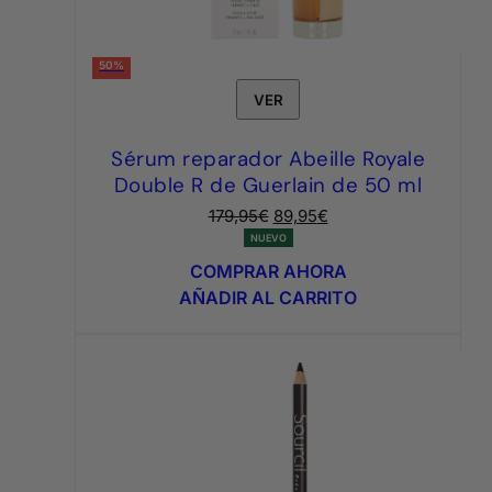
50%
VER
Sérum reparador Abeille Royale
Double R de Guerlain de 50 ml
El
El
179,95
€
89,95
€
precio
precio
NUEVO
original
actual
COMPRAR AHORA
era:
es:
AÑADIR AL CARRITO
179,95€.
89,95€.