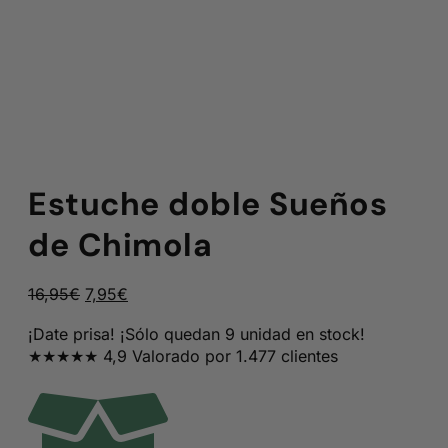
Estuche doble Sueños
de Chimola
El
El
16,95
€
7,95
€
precio
precio
¡Date prisa! ¡Sólo quedan 9 unidad en stock!
original
actual
★★★★★ 4,9 Valorado por 1.477 clientes
era:
es:
16,95€.
7,95€.