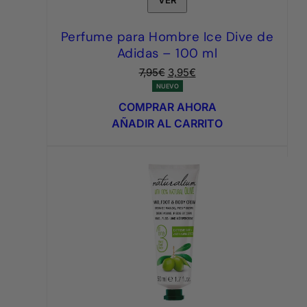
VER
Perfume para Hombre Ice Dive de
Adidas – 100 ml
El
El
7,95
€
3,95
€
precio
precio
NUEVO
original
actual
COMPRAR AHORA
era:
es:
AÑADIR AL CARRITO
7,95€.
3,95€.