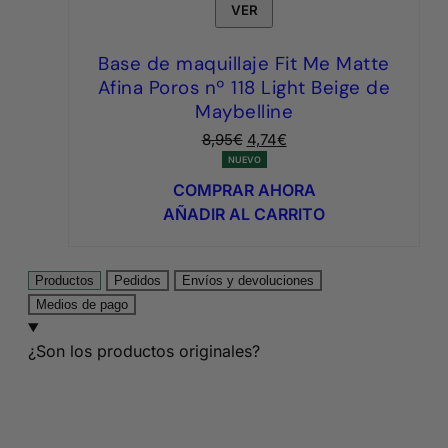
VER
Base de maquillaje Fit Me Matte
Afina Poros nº 118 Light Beige de
Maybelline
El
El
8,95
€
4,74
€
precio
precio
NUEVO
original
actual
COMPRAR AHORA
era:
es:
AÑADIR AL CARRITO
8,95€.
4,74€.
Productos
Pedidos
Envíos y devoluciones
Medios de pago
¿Son los productos originales?