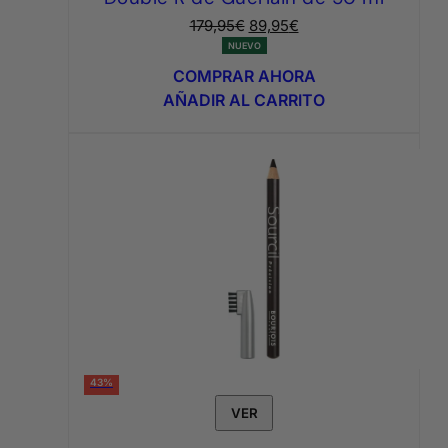
El
El
179,95
€
89,95
€
precio
precio
NUEVO
original
actual
COMPRAR AHORA
era:
es:
AÑADIR AL CARRITO
179,95€.
89,95€.
43%
VER