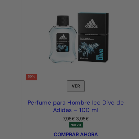
50%
VER
Perfume para Hombre Ice Dive de
Adidas – 100 ml
El
El
7,95
€
3,95
€
precio
precio
NUEVO
original
actual
COMPRAR AHORA
era:
es: