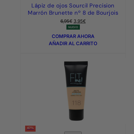
Lápiz de ojos Sourcil Precision
Marrón Brunette nº 8 de Bourjois
El
El
6,95
€
3,95
€
precio
precio
NUEVO
original
actual
COMPRAR AHORA
era:
es:
AÑADIR AL CARRITO
6,95€.
3,95€.
47%