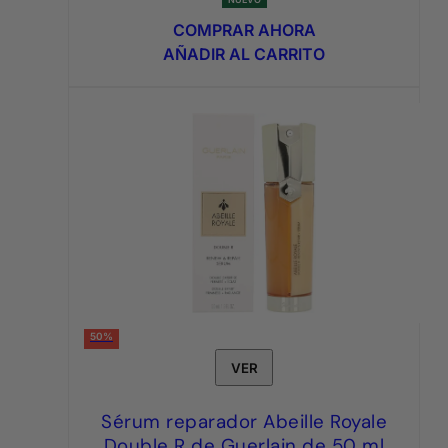
precio
precio
original
actual
COMPRAR AHORA
era:
es:
AÑADIR AL CARRITO
3,95€.
1,75€.
50%
VER
Sérum reparador Abeille Royale
Double R de Guerlain de 50 ml