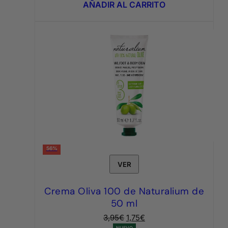
AÑADIR AL CARRITO
7,95€.
3,95€.
56%
VER
Crema Oliva 100 de Naturalium de
50 ml
El
El
3,95
€
1,75
€
NUEVO