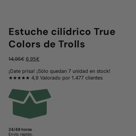
Estuche cilídrico True
Colors de Trolls
El
El
14,95
€
6,95
€
precio
precio
¡Date prisa! ¡Sólo quedan 7 unidad en stock!
original
actual
★★★★★ 4,9 Valorado por 1.477 clientes
era:
es:
14,95€.
6,95€.
24/48 horas
Envío rápido.