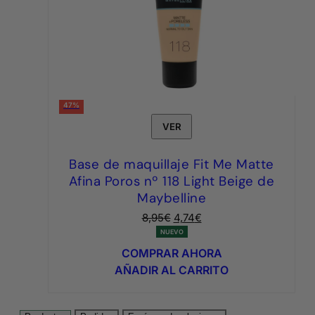
47%
VER
Base de maquillaje Fit Me Matte
Afina Poros nº 118 Light Beige de
Maybelline
El
El
8,95
€
4,74
€
precio
precio
NUEVO
original
actual
COMPRAR AHORA
era:
es:
AÑADIR AL CARRITO
8,95€.
4,74€.