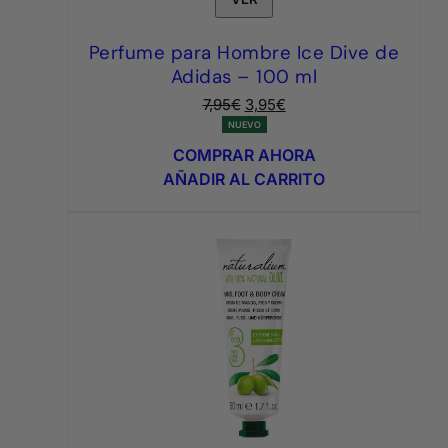
Perfume para Hombre Ice Dive de
Adidas – 100 ml
El
El
7,95
€
3,95
€
precio
precio
NUEVO
original
actual
COMPRAR AHORA
era:
es:
AÑADIR AL CARRITO
7,95€.
3,95€.