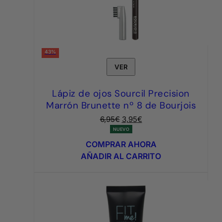
43%
VER
Lápiz de ojos Sourcil Precision
Marrón Brunette nº 8 de Bourjois
El
El
6,95
€
3,95
€
precio
precio
NUEVO
original
actual
COMPRAR AHORA
era:
es:
AÑADIR AL CARRITO
6,95€.
3,95€.