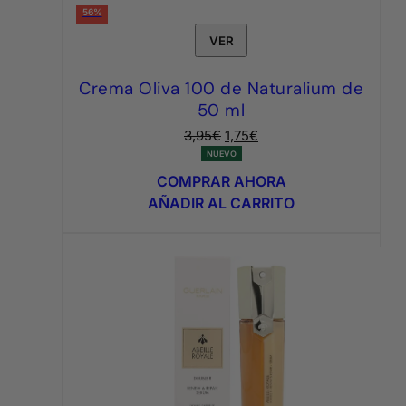
56%
VER
Crema Oliva 100 de Naturalium de
50 ml
El
El
3,95
€
1,75
€
precio
precio
NUEVO
original
actual
COMPRAR AHORA
era:
es:
AÑADIR AL CARRITO
3,95€.
1,75€.