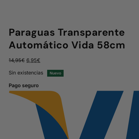
Paraguas Transparente
Automático Vida 58cm
El
El
14,95
€
6,95
€
precio
precio
Sin existencias
Nuevo
original
actual
era:
es:
Pago seguro
14,95€.
6,95€.