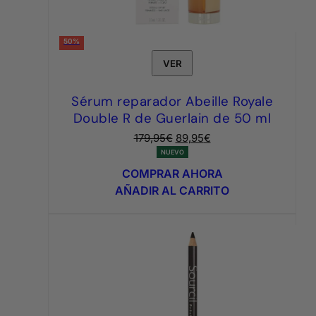
50%
VER
Sérum reparador Abeille Royale
Double R de Guerlain de 50 ml
El
El
179,95
€
89,95
€
precio
precio
NUEVO
original
actual
COMPRAR AHORA
era:
es:
AÑADIR AL CARRITO
179,95€.
89,95€.