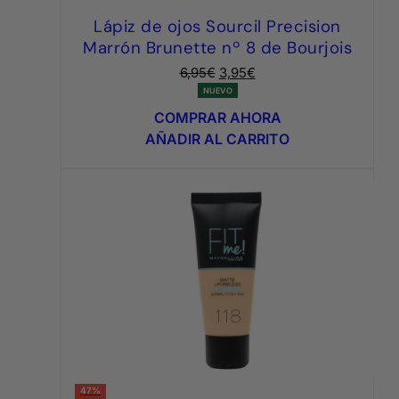
Lápiz de ojos Sourcil Precision
Marrón Brunette nº 8 de Bourjois
El
El
6,95
€
3,95
€
precio
precio
NUEVO
original
actual
COMPRAR AHORA
era:
es:
AÑADIR AL CARRITO
6,95€.
3,95€.
47%