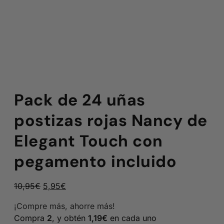
Pack de 24 uñas
postizas rojas Nancy de
Elegant Touch con
pegamento incluido
El
El
10,95
€
5,95
€
precio
precio
¡Compre más, ahorre más!
original
actual
Compra
2
, y obtén
1,19
€
en cada uno
era:
es: