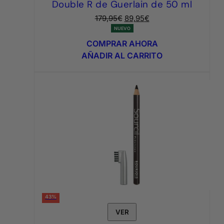
Double R de Guerlain de 50 ml
El
El
179,95
€
89,95
€
precio
precio
NUEVO
original
actual
COMPRAR AHORA
era:
es:
AÑADIR AL CARRITO
179,95€.
89,95€.
43%
VER