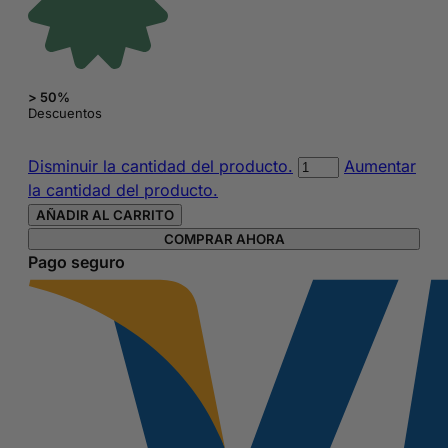
> 50%
Descuentos
Pack
Disminuir la cantidad del producto.
Aumentar
de
la cantidad del producto.
24
AÑADIR AL CARRITO
uñas
COMPRAR AHORA
postizas
Pago seguro
rojas
Nancy
de
Elegant
Touch
con
pegamento