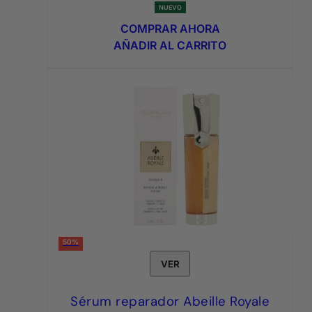
precio
precio
NUEVO
original
actual
COMPRAR AHORA
era:
es:
AÑADIR AL CARRITO
3,95€.
1,75€.
50%
VER
Sérum reparador Abeille Royale