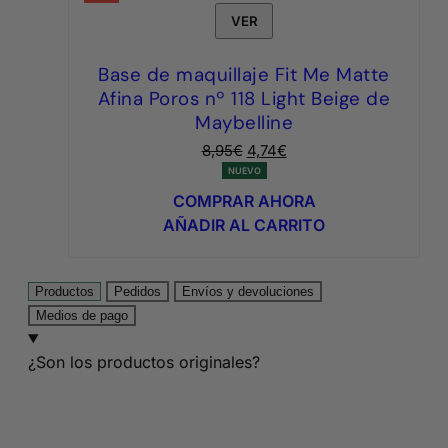
VER
Base de maquillaje Fit Me Matte
Afina Poros nº 118 Light Beige de
Maybelline
El
El
8,95
€
4,74
€
precio
precio
NUEVO
original
actual
COMPRAR AHORA
era:
es:
AÑADIR AL CARRITO
8,95€.
4,74€.
Productos
Pedidos
Envíos y devoluciones
Medios de pago
¿Son los productos originales?