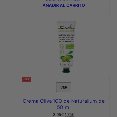
era:
es:
AÑADIR AL CARRITO
7,95€.
3,95€.
56%
VER
Crema Oliva 100 de Naturalium de
50 ml
El
El
3,95
€
1,75
€