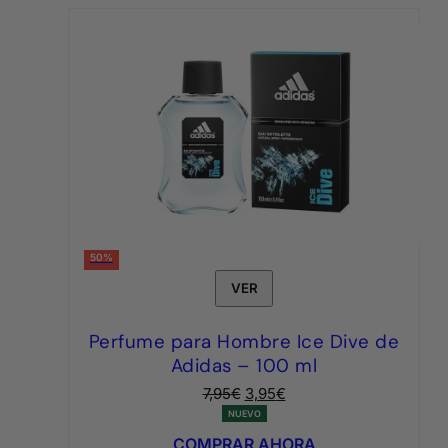
50%
VER
Perfume para Hombre Ice Dive de
Adidas – 100 ml
El
El
7,95
€
3,95
€
precio
precio
NUEVO
original
actual
COMPRAR AHORA