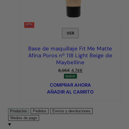
47%
VER
Base de maquillaje Fit Me Matte
Afina Poros nº 118 Light Beige de
Maybelline
El
El
8,95
€
4,74
€
precio
precio
NUEVO
original
actual
COMPRAR AHORA
era:
es:
AÑADIR AL CARRITO
8,95€.
4,74€.
Productos
Pedidos
Envíos y devoluciones
Medios de pago