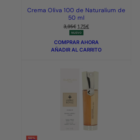
Crema Oliva 100 de Naturalium de
50 ml
El
El
3,95
€
1,75
€
precio
precio
NUEVO
original
actual
COMPRAR AHORA
era:
es:
AÑADIR AL CARRITO
3,95€.
1,75€.
50%