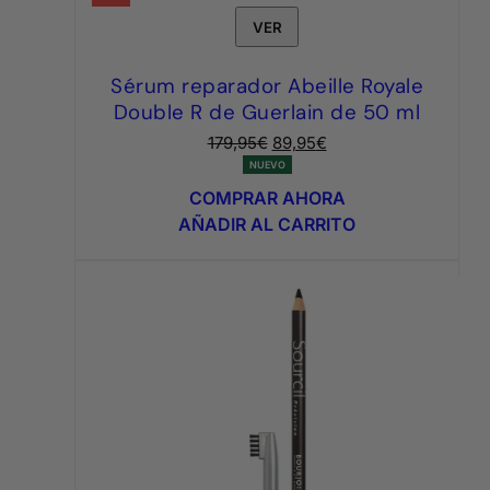
VER
Sérum reparador Abeille Royale
Double R de Guerlain de 50 ml
El
El
179,95
€
89,95
€
precio
precio
NUEVO
original
actual
COMPRAR AHORA
era:
es:
AÑADIR AL CARRITO
179,95€.
89,95€.