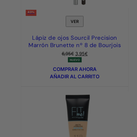
43%
VER
Lápiz de ojos Sourcil Precision
Marrón Brunette nº 8 de Bourjois
El
El
6,95
€
3,95
€
precio
precio
NUEVO
original
actual
COMPRAR AHORA
era:
es:
AÑADIR AL CARRITO
6,95€.
3,95€.