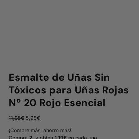
Esmalte de Uñas Sin
Tóxicos para Uñas Rojas
Nº 20 Rojo Esencial
El
El
11,95
€
5,95
€
precio
precio
¡Compre más, ahorre más!
original
actual
Compra
2
, y obtén
1,19
€
en cada uno