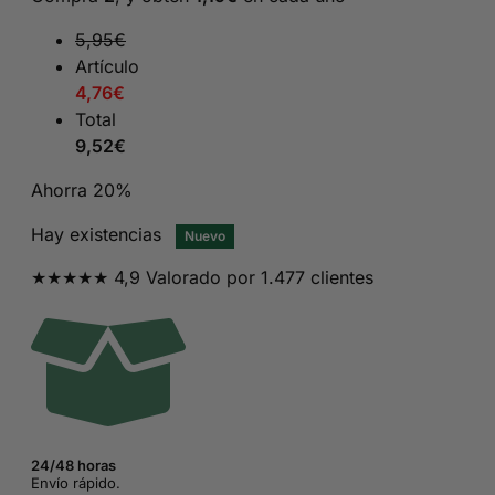
era:
es:
11,95€.
5,95€.
5,95
€
Artículo
4,76
€
Total
9,52
€
Ahorra 20%
Hay existencias
Nuevo
★★★★★ 4,9 Valorado por 1.477 clientes
24/48 horas
Envío rápido.