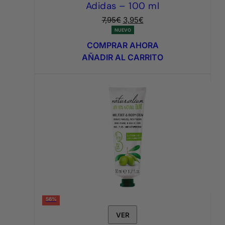
Adidas – 100 ml
El
El
7,95
€
3,95
€
precio
precio
NUEVO
original
actual
COMPRAR AHORA
era:
es:
AÑADIR AL CARRITO
7,95€.
3,95€.
56%
VER