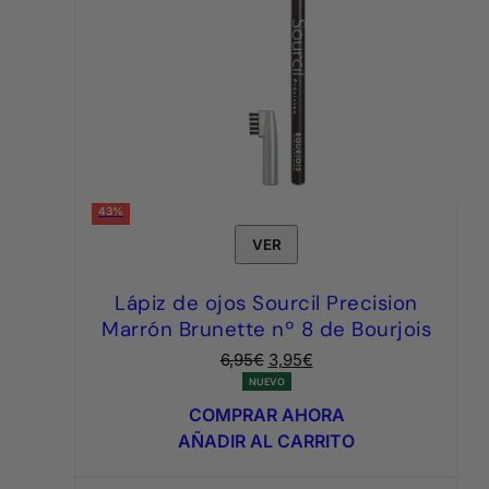
43%
VER
Lápiz de ojos Sourcil Precision
Marrón Brunette nº 8 de Bourjois
El
El
6,95
€
3,95
€
precio
precio
NUEVO
original
actual
COMPRAR AHORA
era:
es:
AÑADIR AL CARRITO
6,95€.
3,95€.