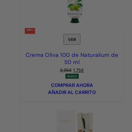
56%
VER
Crema Oliva 100 de Naturalium de
50 ml
El
El
3,95
€
1,75
€
precio
precio
NUEVO
original
actual
COMPRAR AHORA
era:
es:
AÑADIR AL CARRITO
3,95€.
1,75€.