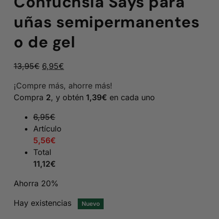
Confuchsia Says para
uñas semipermanentes
o de gel
El
El
13,95
€
6,95
€
precio
precio
¡Compre más, ahorre más!
original
actual
Compra
2
, y obtén
1,39
€
en cada uno
era:
es:
13,95€.
6,95€.
6,95
€
Artículo
5,56
€
Total
11,12
€
Ahorra 20%
Hay existencias
Nuevo