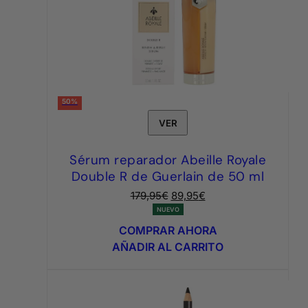
50%
VER
Sérum reparador Abeille Royale
Double R de Guerlain de 50 ml
El
El
179,95
€
89,95
€
precio
precio
NUEVO
original
actual
COMPRAR AHORA
era:
es:
AÑADIR AL CARRITO
179,95€.
89,95€.