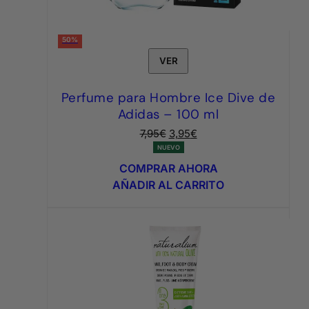
50%
VER
Perfume para Hombre Ice Dive de
Adidas – 100 ml
El
El
7,95
€
3,95
€
precio
precio
NUEVO
original
actual
COMPRAR AHORA
era:
es:
AÑADIR AL CARRITO
7,95€.
3,95€.