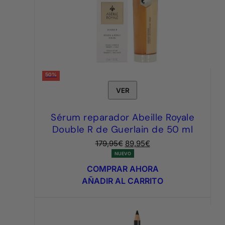
50%
VER
Sérum reparador Abeille Royale
Double R de Guerlain de 50 ml
El
El
179,95
€
89,95
€
precio
precio
NUEVO
original
actual
COMPRAR AHORA
era:
es:
AÑADIR AL CARRITO
179,95€.
89,95€.