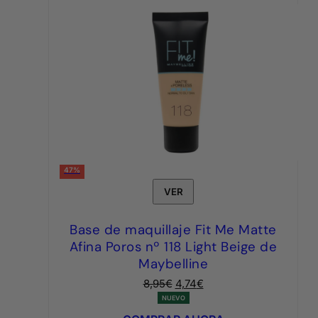
47%
VER
Base de maquillaje Fit Me Matte
Afina Poros nº 118 Light Beige de
Maybelline
El
El
8,95
€
4,74
€
precio
precio
NUEVO
original
actual