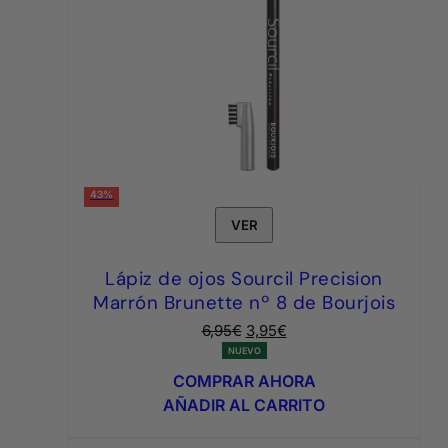
43%
VER
Lápiz de ojos Sourcil Precision
Marrón Brunette nº 8 de Bourjois
El
El
6,95
€
3,95
€
precio
precio
NUEVO
original
actual
COMPRAR AHORA
era:
es:
AÑADIR AL CARRITO
6,95€.
3,95€.