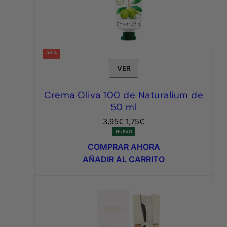
56%
VER
Crema Oliva 100 de Naturalium de
50 ml
El
El
3,95
€
1,75
€
precio
precio
NUEVO
original
actual
COMPRAR AHORA
era:
es:
AÑADIR AL CARRITO
3,95€.
1,75€.