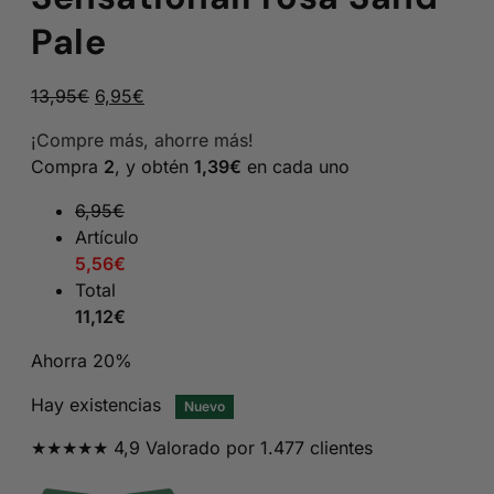
Pale
El
El
13,95
€
6,95
€
precio
precio
¡Compre más, ahorre más!
original
actual
Compra
2
, y obtén
1,39
€
en cada uno
era:
es:
13,95€.
6,95€.
6,95
€
Artículo
5,56
€
Total
11,12
€
Ahorra 20%
Hay existencias
Nuevo
★★★★★ 4,9 Valorado por 1.477 clientes