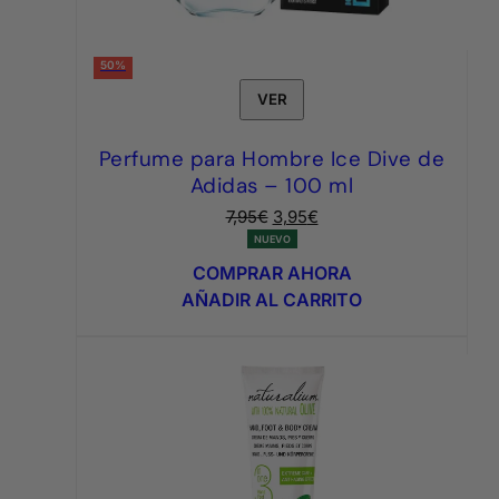
50%
VER
Perfume para Hombre Ice Dive de
Adidas – 100 ml
El
El
7,95
€
3,95
€
precio
precio
NUEVO
original
actual
COMPRAR AHORA
era:
es:
AÑADIR AL CARRITO
7,95€.
3,95€.