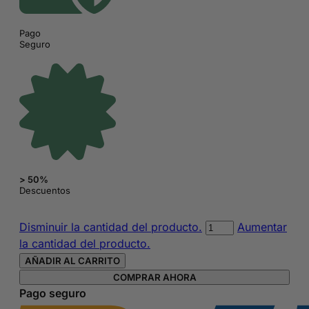
Pago
Seguro
> 50%
Descuentos
Esmalte
Disminuir la cantidad del producto.
Aumentar
de
la cantidad del producto.
gel
AÑADIR AL CARRITO
express
COMPRAR AHORA
para
Pago seguro