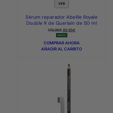
VER
Sérum reparador Abeille Royale
Double R de Guerlain de 50 ml
El
El
179,95
€
89,95
€
precio
precio
NUEVO
original
actual
COMPRAR AHORA
era:
es:
AÑADIR AL CARRITO
179,95€.
89,95€.