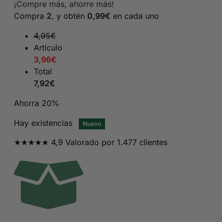
¡Compre más, ahorre más!
original
actual
Compra
2
, y obtén
0,99
€
en cada uno
era:
es:
9,95€.
4,95€.
4,95
€
Artículo
3,96
€
Total
7,92
€
Ahorra 20%
Hay existencias
Nuevo
★★★★★ 4,9 Valorado por 1.477 clientes