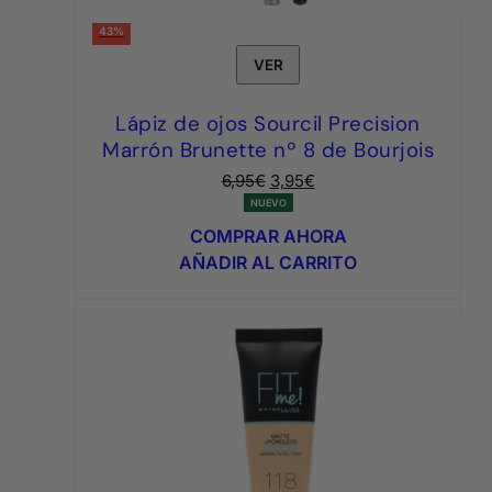
43%
VER
Lápiz de ojos Sourcil Precision
Marrón Brunette nº 8 de Bourjois
El
El
6,95
€
3,95
€
precio
precio
NUEVO
original
actual
COMPRAR AHORA
era:
es:
AÑADIR AL CARRITO
6,95€.
3,95€.