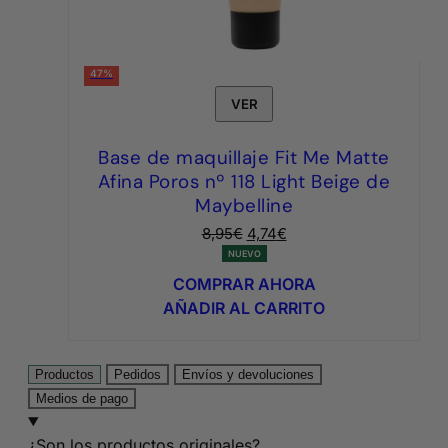
47%
VER
Base de maquillaje Fit Me Matte
Afina Poros nº 118 Light Beige de
Maybelline
El
El
8,95
€
4,74
€
precio
precio
NUEVO
original
actual
COMPRAR AHORA
era:
es:
AÑADIR AL CARRITO
8,95€.
4,74€.
Productos
Pedidos
Envíos y devoluciones
Medios de pago
¿Son los productos originales?