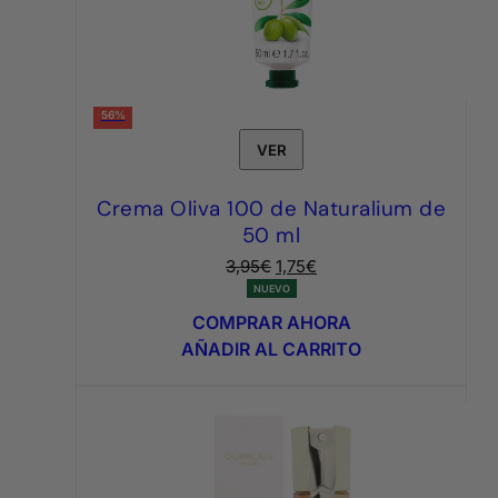
56%
VER
Crema Oliva 100 de Naturalium de
50 ml
El
El
3,95
€
1,75
€
precio
precio
NUEVO
original
actual
COMPRAR AHORA
era:
es:
AÑADIR AL CARRITO
3,95€.
1,75€.