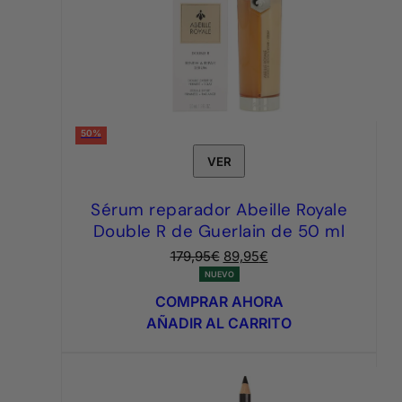
50%
VER
Sérum reparador Abeille Royale
Double R de Guerlain de 50 ml
El
El
179,95
€
89,95
€
precio
precio
NUEVO
original
actual
COMPRAR AHORA
era:
es:
AÑADIR AL CARRITO
179,95€.
89,95€.