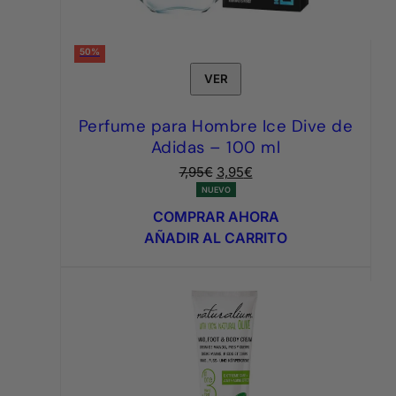
50%
VER
Perfume para Hombre Ice Dive de
Adidas – 100 ml
El
El
7,95
€
3,95
€
precio
precio
NUEVO
original
actual
COMPRAR AHORA
era:
es:
AÑADIR AL CARRITO
7,95€.
3,95€.