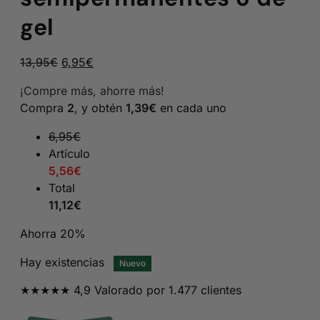
gel
El
El
13,95
€
6,95
€
precio
precio
¡Compre más, ahorre más!
original
actual
Compra
2
, y obtén
1,39
€
en cada uno
era:
es:
13,95€.
6,95€.
6,95
€
Artículo
5,56
€
Total
11,12
€
Ahorra 20%
Hay existencias
Nuevo
★★★★★ 4,9 Valorado por 1.477 clientes