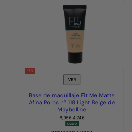
47%
VER
Base de maquillaje Fit Me Matte
Afina Poros nº 118 Light Beige de
Maybelline
El
El
8,95
€
4,74
€
precio
precio
NUEVO
original
actual