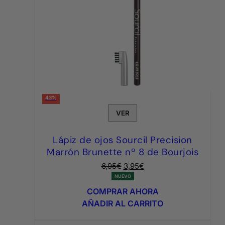
43%
VER
Lápiz de ojos Sourcil Precision
Marrón Brunette nº 8 de Bourjois
El
El
6,95
€
3,95
€
precio
precio
NUEVO
original
actual
COMPRAR AHORA
era:
es:
AÑADIR AL CARRITO
6,95€.
3,95€.