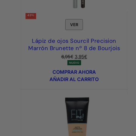
43%
VER
Lápiz de ojos Sourcil Precision
Marrón Brunette nº 8 de Bourjois
El
El
6,95
€
3,95
€
precio
precio
NUEVO
original
actual
COMPRAR AHORA
era:
es:
AÑADIR AL CARRITO
6,95€.
3,95€.