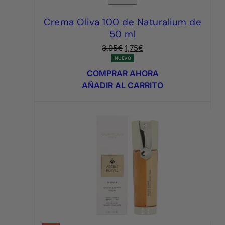
Crema Oliva 100 de Naturalium de
50 ml
El
El
3,95
€
1,75
€
precio
precio
NUEVO
original
actual
COMPRAR AHORA
era:
es:
AÑADIR AL CARRITO
3,95€.
1,75€.