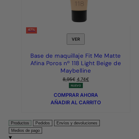
47%
VER
Base de maquillaje Fit Me Matte
Afina Poros nº 118 Light Beige de
Maybelline
El
El
8,95
€
4,74
€
precio
precio
NUEVO
original
actual
COMPRAR AHORA
era:
es:
AÑADIR AL CARRITO
8,95€.
4,74€.
Productos
Pedidos
Envíos y devoluciones
Medios de pago