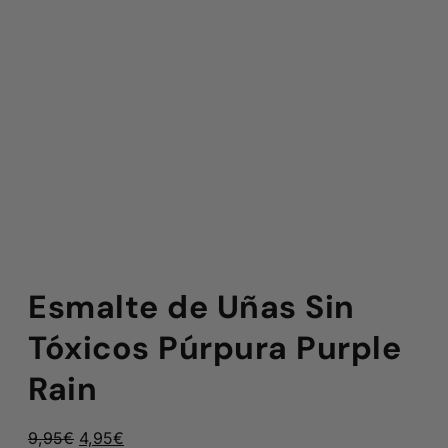
Esmalte de Uñas Sin
Tóxicos Púrpura Purple
Rain
El
El
9,95
€
4,95
€