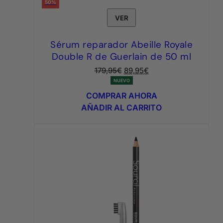
50%
VER
Sérum reparador Abeille Royale
Double R de Guerlain de 50 ml
El
El
179,95
€
89,95
€
precio
precio
NUEVO
original
actual
COMPRAR AHORA
era:
es:
AÑADIR AL CARRITO
179,95€.
89,95€.