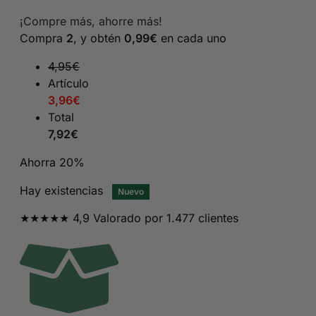
precio
precio
¡Compre más, ahorre más!
original
actual
Compra
2
, y obtén
0,99
€
en cada uno
era:
es:
9,95€.
4,95€.
4,95
€
Artículo
3,96
€
Total
7,92
€
Ahorra 20%
Hay existencias
Nuevo
★★★★★ 4,9 Valorado por 1.477 clientes