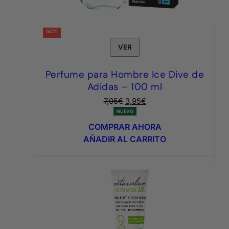
50%
VER
Perfume para Hombre Ice Dive de
Adidas – 100 ml
El
El
7,95
€
3,95
€
precio
precio
NUEVO
original
actual
COMPRAR AHORA
era:
es:
AÑADIR AL CARRITO
7,95€.
3,95€.