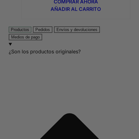
COMPRAR AHORA
era:
es:
AÑADIR AL CARRITO
8,95€.
4,74€.
Productos
Pedidos
Envíos y devoluciones
Medios de pago
¿Son los productos originales?