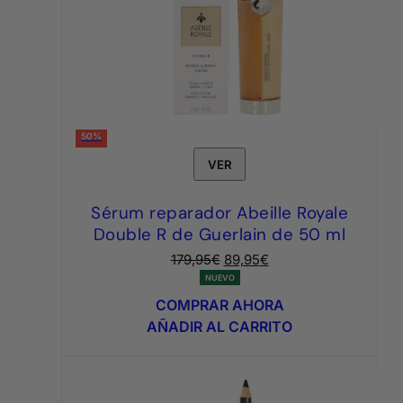
50%
VER
Sérum reparador Abeille Royale
Double R de Guerlain de 50 ml
El
El
179,95
€
89,95
€
precio
precio
NUEVO
original
actual
COMPRAR AHORA
era:
es:
AÑADIR AL CARRITO
179,95€.
89,95€.