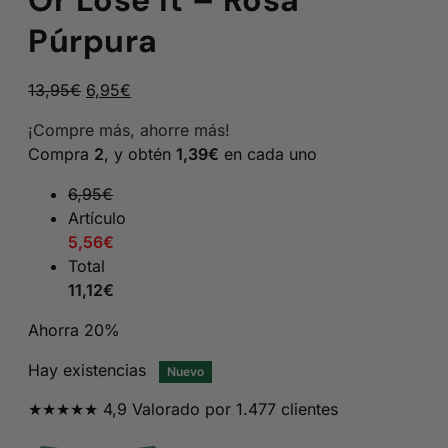
Or Lose It – Rosa
Púrpura
El
El
13,95
€
6,95
€
precio
precio
¡Compre más, ahorre más!
original
actual
Compra
2
, y obtén
1,39
€
en cada uno
era:
es:
13,95€.
6,95€.
6,95
€
Artículo
5,56
€
Total
11,12
€
Ahorra 20%
Hay existencias
Nuevo
★★★★★ 4,9 Valorado por 1.477 clientes