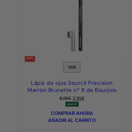
43%
VER
Lápiz de ojos Sourcil Precision
Marrón Brunette nº 8 de Bourjois
El
El
6,95
€
3,95
€
precio
precio
NUEVO
original
actual
COMPRAR AHORA
era:
es:
AÑADIR AL CARRITO
6,95€.
3,95€.