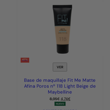
47%
VER
Base de maquillaje Fit Me Matte
Afina Poros nº 118 Light Beige de
Maybelline
El
El
8,95
€
4,74
€
precio
precio
NUEVO
original
actual