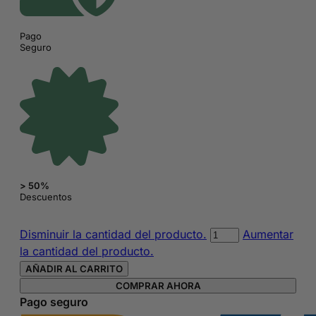
Pago
Seguro
> 50%
Descuentos
Esmalte
Disminuir la cantidad del producto.
Aumentar
de
la cantidad del producto.
gel
AÑADIR AL CARRITO
express
COMPRAR AHORA
para
Pago seguro