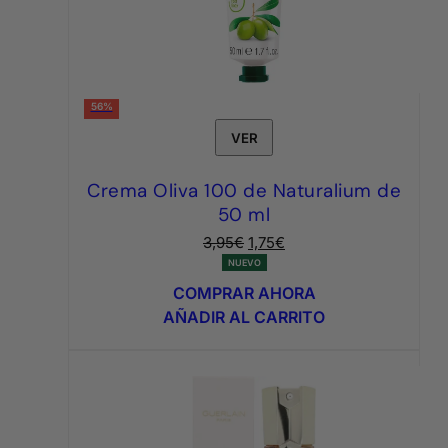
56%
VER
Crema Oliva 100 de Naturalium de
50 ml
El
El
3,95
€
1,75
€
precio
precio
NUEVO
original
actual
COMPRAR AHORA
era:
es:
AÑADIR AL CARRITO
3,95€.
1,75€.