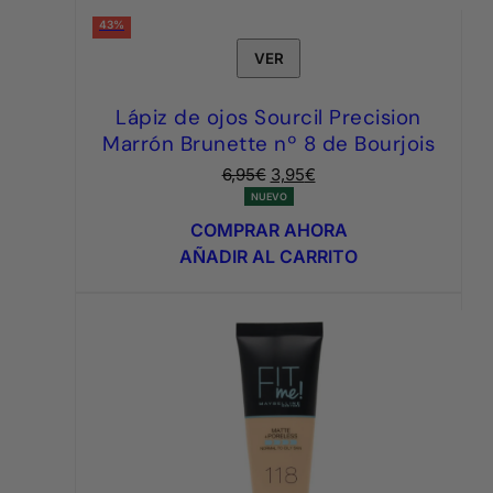
43%
VER
Lápiz de ojos Sourcil Precision
Marrón Brunette nº 8 de Bourjois
El
El
6,95
€
3,95
€
precio
precio
NUEVO
original
actual
COMPRAR AHORA
era:
es:
AÑADIR AL CARRITO
6,95€.
3,95€.