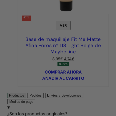
47%
VER
Base de maquillaje Fit Me Matte
Afina Poros nº 118 Light Beige de
Maybelline
El
El
8,95
€
4,74
€
precio
precio
NUEVO
original
actual
COMPRAR AHORA
era:
es:
AÑADIR AL CARRITO
8,95€.
4,74€.
Productos
Pedidos
Envíos y devoluciones
Medios de pago
¿Son los productos originales?