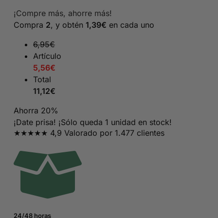
precio
precio
¡Compre más, ahorre más!
original
actual
Compra
2
, y obtén
1,39
€
en cada uno
era:
es:
13,95€.
6,95€.
6,95
€
Artículo
5,56
€
Total
11,12
€
Ahorra 20%
¡Date prisa! ¡Sólo queda 1 unidad en stock!
★★★★★ 4,9 Valorado por 1.477 clientes
24/48 horas