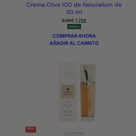
Crema Oliva 100 de Naturalium de
50 ml
El
El
3,95
€
1,75
€
precio
precio
NUEVO
original
actual
COMPRAR AHORA
era:
es:
AÑADIR AL CARRITO
3,95€.
1,75€.
50%