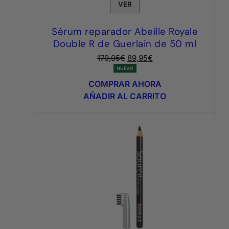
VER
Sérum reparador Abeille Royale
Double R de Guerlain de 50 ml
El
El
179,95
€
89,95
€
precio
precio
NUEVO
original
actual
COMPRAR AHORA
era:
es:
AÑADIR AL CARRITO
179,95€.
89,95€.