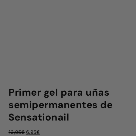
Primer gel para uñas
semipermanentes de
Sensationail
El
El
13,95
€
6,95
€