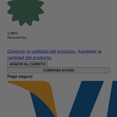
> 50%
Descuentos
Primer
Disminuir la cantidad del producto.
Aumentar la
gel
cantidad del producto.
para
AÑADIR AL CARRITO
uñas
COMPRAR AHORA
semipermanentes
Pago seguro
de
Sensationail
cantidad