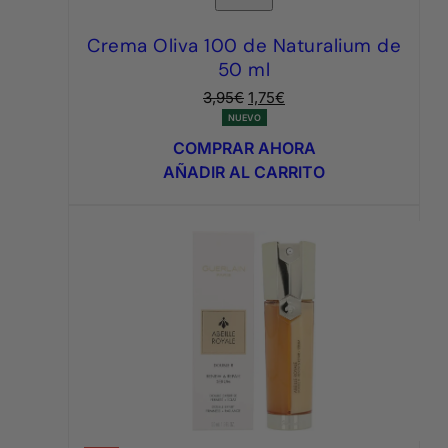
Crema Oliva 100 de Naturalium de
50 ml
El
El
3,95
€
1,75
€
precio
precio
NUEVO
original
actual
COMPRAR AHORA
era:
es:
AÑADIR AL CARRITO
3,95€.
1,75€.