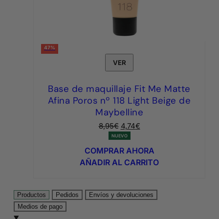
47%
VER
Base de maquillaje Fit Me Matte
Afina Poros nº 118 Light Beige de
Maybelline
El
El
8,95
€
4,74
€
precio
precio
NUEVO
original
actual
COMPRAR AHORA
era:
es:
AÑADIR AL CARRITO
8,95€.
4,74€.
Productos
Pedidos
Envíos y devoluciones
Medios de pago