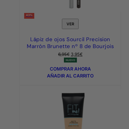
43%
VER
Lápiz de ojos Sourcil Precision
Marrón Brunette nº 8 de Bourjois
El
El
6,95
€
3,95
€
precio
precio
NUEVO
original
actual
COMPRAR AHORA
era:
es:
AÑADIR AL CARRITO
6,95€.
3,95€.