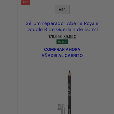
50%
VER
Sérum reparador Abeille Royale
Double R de Guerlain de 50 ml
El
El
179,95
€
89,95
€
precio
precio
NUEVO
original
actual
COMPRAR AHORA
era:
es:
AÑADIR AL CARRITO
179,95€.
89,95€.