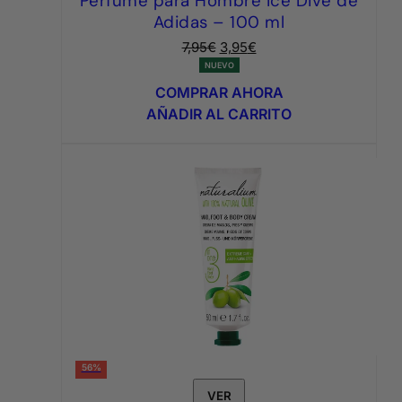
Perfume para Hombre Ice Dive de
Adidas – 100 ml
El
El
7,95
€
3,95
€
precio
precio
NUEVO
original
actual
COMPRAR AHORA
era:
es:
AÑADIR AL CARRITO
7,95€.
3,95€.
56%
VER