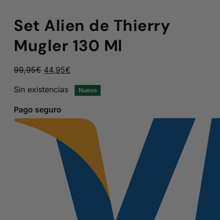
Set Alien de Thierry
Mugler 130 Ml
El
El
99,95
€
44,95
€
precio
precio
Sin existencias
Nuevo
original
actual
era:
es:
Pago seguro
99,95€.
44,95€.