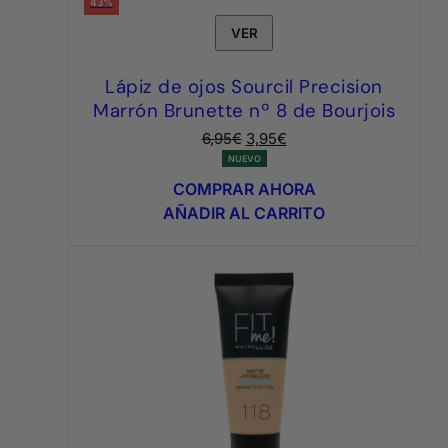
43%
VER
Lápiz de ojos Sourcil Precision
Marrón Brunette nº 8 de Bourjois
El
El
6,95
€
3,95
€
precio
precio
NUEVO
original
actual
COMPRAR AHORA
era:
es:
AÑADIR AL CARRITO
6,95€.
3,95€.