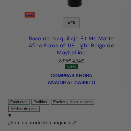
47%
VER
Base de maquillaje Fit Me Matte
Afina Poros nº 118 Light Beige de
Maybelline
El
El
8,95
€
4,74
€
precio
precio
NUEVO
original
actual
COMPRAR AHORA
era:
es:
AÑADIR AL CARRITO
8,95€.
4,74€.
Productos
Pedidos
Envíos y devoluciones
Medios de pago
¿Son los productos originales?