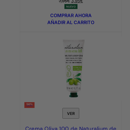
El
El
7,95
€
3,95
€
precio
precio
NUEVO
original
actual
COMPRAR AHORA
era:
es:
AÑADIR AL CARRITO
7,95€.
3,95€.
56%
VER
Crema Oliva 100 de Naturalium de