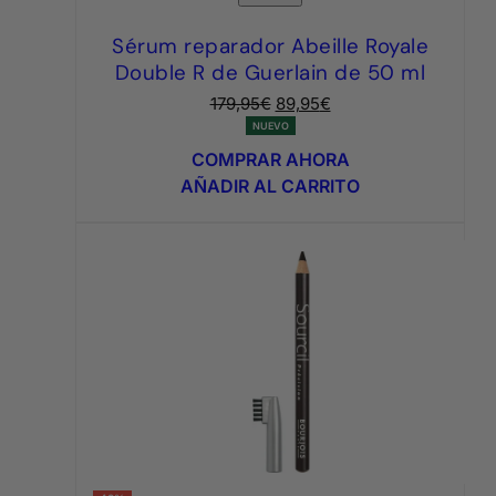
Sérum reparador Abeille Royale
Double R de Guerlain de 50 ml
El
El
179,95
€
89,95
€
precio
precio
NUEVO
original
actual
COMPRAR AHORA
era:
es:
AÑADIR AL CARRITO
179,95€.
89,95€.