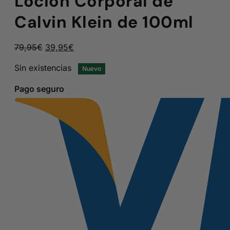
Loción Corporal de
Calvin Klein de 100ml
El
El
79,95
€
39,95
€
precio
precio
Sin existencias
Nuevo
original
actual
era:
es:
Pago seguro
79,95€.
39,95€.