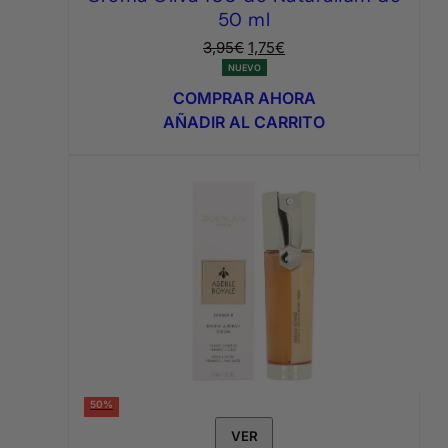
50 ml
El
El
3,95
€
1,75
€
precio
precio
NUEVO
original
actual
COMPRAR AHORA
era:
es:
AÑADIR AL CARRITO
3,95€.
1,75€.
50%
VER