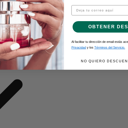
Email
O DE GEL
OBTENER DE
Al facilitar tu dirección de email estás a
Privacidad
y los
Términos del Servicio.
NO QUIERO DESCUEN