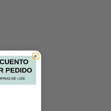
SCUENTO
R PEDIDO
MPRAS DE +25€