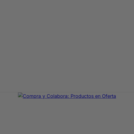
aje de primeras marcas. En Compra y Colabora encontrarás 
precio con envío rápido 24/72h