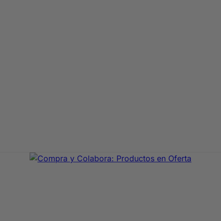
aje de primeras marcas. En Compra y Colabora encontrarás 
precio con envío rápido 24/72h