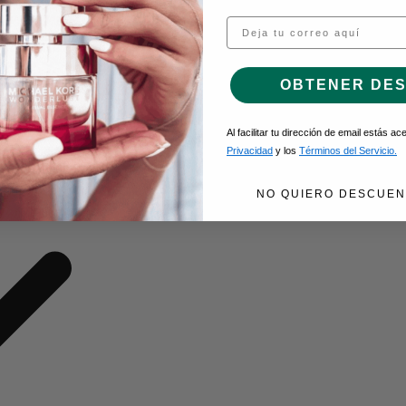
Email
O DE GEL
OBTENER DE
Al facilitar tu dirección de email estás a
Privacidad
y los
Términos del Servicio.
NO QUIERO DESCUEN