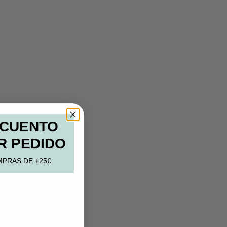
SCUENTO
R PEDIDO
MPRAS DE +25€