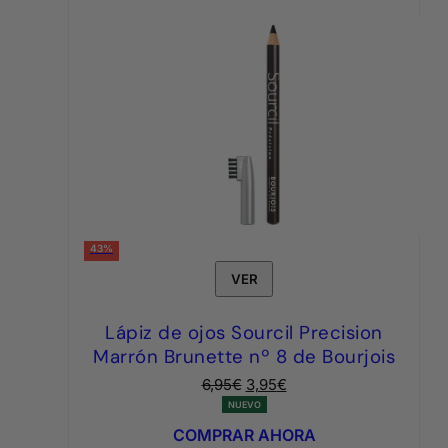
43%
VER
Lápiz de ojos Sourcil Precision
Marrón Brunette nº 8 de Bourjois
El
El
6,95
€
3,95
€
precio
precio
NUEVO
original
actual
COMPRAR AHORA