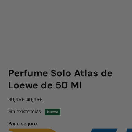
Perfume Solo Atlas de
Loewe de 50 Ml
El
El
89,95
€
49,95
€
precio
precio
Sin existencias
Nuevo
original
actual
era:
es:
Pago seguro
89,95€.
49,95€.