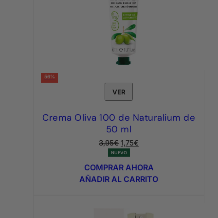
56%
VER
Crema Oliva 100 de Naturalium de
50 ml
El
El
3,95
€
1,75
€
precio
precio
NUEVO
original
actual
COMPRAR AHORA
era:
es:
AÑADIR AL CARRITO
3,95€.
1,75€.