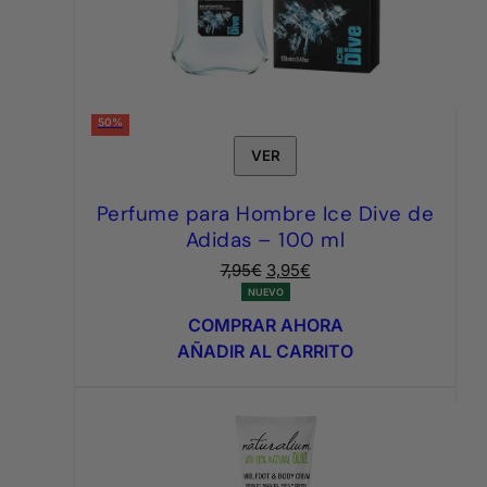
50%
VER
Perfume para Hombre Ice Dive de
Adidas – 100 ml
El
El
7,95
€
3,95
€
precio
precio
NUEVO
original
actual
COMPRAR AHORA
era:
es:
AÑADIR AL CARRITO
7,95€.
3,95€.