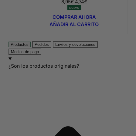
El
El
8,95
€
4,74
€
precio
precio
NUEVO
original
actual
COMPRAR AHORA
era:
es:
AÑADIR AL CARRITO
8,95€.
4,74€.
Productos
Pedidos
Envíos y devoluciones
Medios de pago
¿Son los productos originales?