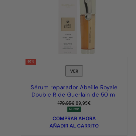
50%
VER
Sérum reparador Abeille Royale
Double R de Guerlain de 50 ml
El
El
179,95
€
89,95
€
precio
precio
NUEVO
original
actual
COMPRAR AHORA
era:
es:
AÑADIR AL CARRITO
179,95€.
89,95€.