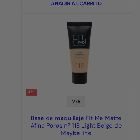
era:
es:
AÑADIR AL CARRITO
6,95€.
3,95€.
47%
VER
Base de maquillaje Fit Me Matte
Afina Poros nº 118 Light Beige de
Maybelline