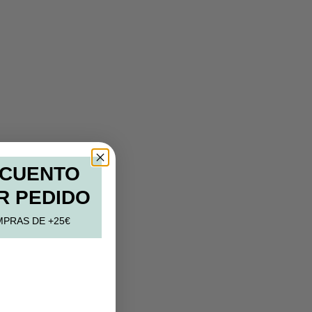
SCUENTO
R PEDIDO
MPRAS DE +25€