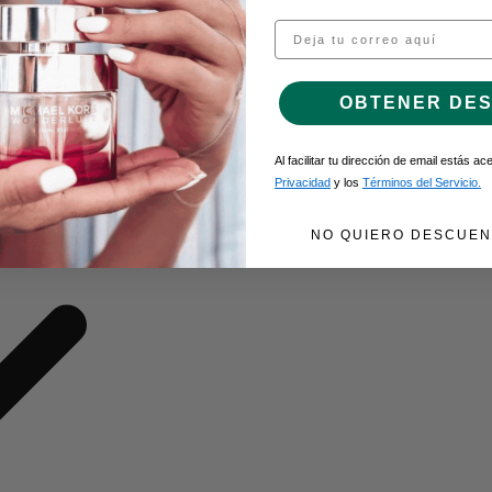
Email
O DE GEL
OBTENER DE
Al facilitar tu dirección de email estás a
Privacidad
y los
Términos del Servicio.
NO QUIERO DESCUEN