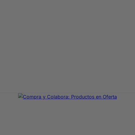
aje de primeras marcas. En Compra y Colabora encontrarás 
precio con envío rápido 24/72h