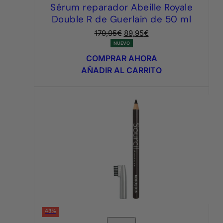
Sérum reparador Abeille Royale
Double R de Guerlain de 50 ml
El
El
179,95
€
89,95
€
precio
precio
NUEVO
original
actual
COMPRAR AHORA
era:
es:
AÑADIR AL CARRITO
179,95€.
89,95€.
43%