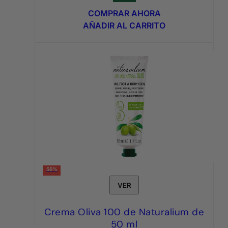
original
actual
COMPRAR AHORA
era:
es:
AÑADIR AL CARRITO
7,95€.
3,95€.
56%
VER
Crema Oliva 100 de Naturalium de
50 ml