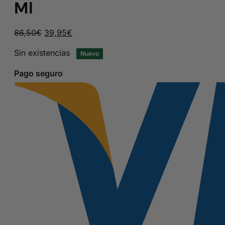
Ml
El
El
86,50
€
39,95
€
precio
precio
Sin existencias
Nuevo
original
actual
era:
es:
Pago seguro
86,50€.
39,95€.