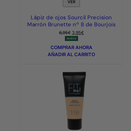
VER
Lápiz de ojos Sourcil Precision
Marrón Brunette nº 8 de Bourjois
El
El
6,95
€
3,95
€
precio
precio
NUEVO
original
actual
COMPRAR AHORA
era:
es:
AÑADIR AL CARRITO
6,95€.
3,95€.