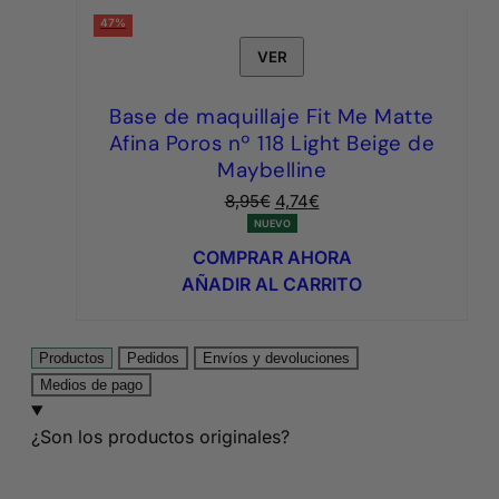
47%
VER
Base de maquillaje Fit Me Matte
Afina Poros nº 118 Light Beige de
Maybelline
El
El
8,95
€
4,74
€
precio
precio
NUEVO
original
actual
COMPRAR AHORA
era:
es:
AÑADIR AL CARRITO
8,95€.
4,74€.
Productos
Pedidos
Envíos y devoluciones
Medios de pago
¿Son los productos originales?