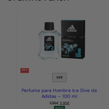
50%
VER
Perfume para Hombre Ice Dive de
Adidas – 100 ml
El
El
7,95
€
3,95
€
precio
precio
NUEVO