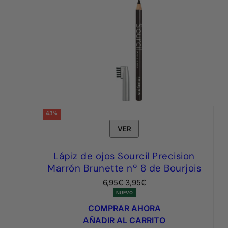
43%
VER
Lápiz de ojos Sourcil Precision
Marrón Brunette nº 8 de Bourjois
El
El
6,95
€
3,95
€
precio
precio
NUEVO
original
actual
COMPRAR AHORA
era:
es:
AÑADIR AL CARRITO
6,95€.
3,95€.