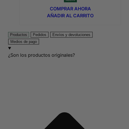
precio
precio
original
actual
COMPRAR AHORA
era:
es:
AÑADIR AL CARRITO
8,95€.
4,74€.
Productos
Pedidos
Envíos y devoluciones
Medios de pago
¿Son los productos originales?