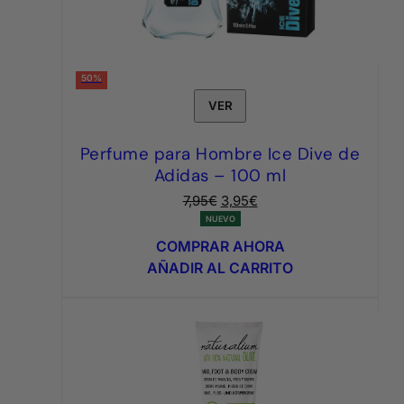
50%
VER
Perfume para Hombre Ice Dive de
Adidas – 100 ml
El
El
7,95
€
3,95
€
precio
precio
NUEVO
original
actual
COMPRAR AHORA
era:
es:
AÑADIR AL CARRITO
7,95€.
3,95€.