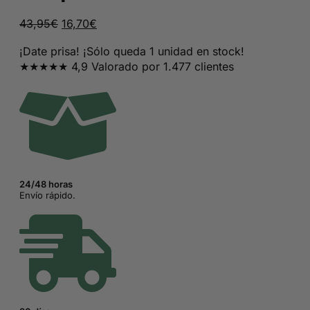
El
El
43,95
€
16,70
€
precio
precio
¡Date prisa! ¡Sólo queda 1 unidad en stock!
original
actual
★★★★★ 4,9 Valorado por 1.477 clientes
era:
es:
43,95€.
16,70€.
24/48 horas
Envío rápido.