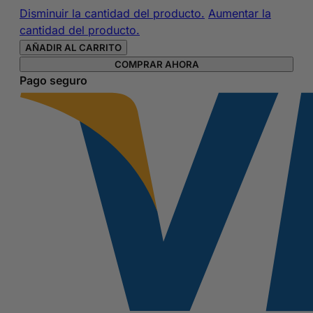
After
Disminuir la cantidad del producto.
Aumentar la
Shave
cantidad del producto.
HOMME
AÑADIR AL CARRITO
de
COMPRAR AHORA
Joop
Pago seguro
de
75
ml
cantidad