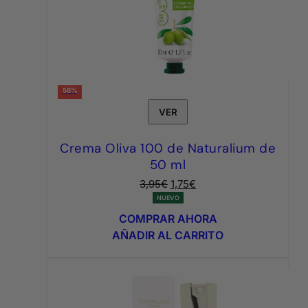
56%
VER
Crema Oliva 100 de Naturalium de
50 ml
El
El
3,95
€
1,75
€
precio
precio
NUEVO
original
actual
COMPRAR AHORA
era:
es:
AÑADIR AL CARRITO
3,95€.
1,75€.