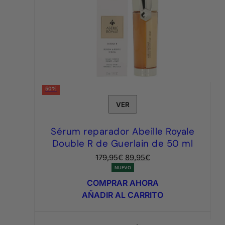
50%
VER
Sérum reparador Abeille Royale
Double R de Guerlain de 50 ml
El
El
179,95
€
89,95
€
precio
precio
NUEVO
original
actual
COMPRAR AHORA
era:
es:
AÑADIR AL CARRITO
179,95€.
89,95€.