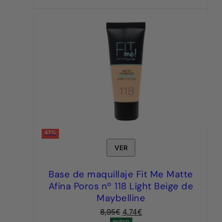
47%
VER
Base de maquillaje Fit Me Matte
Afina Poros nº 118 Light Beige de
Maybelline
El
El
8,95
€
4,74
€
NUEVO