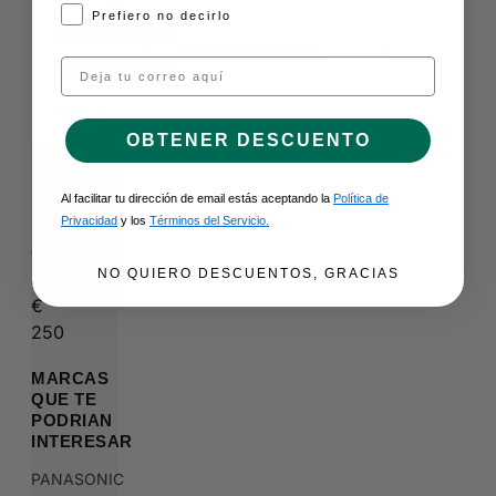
Prefiero no decirlo
Email
Filtros
OBTENER DESCUENTO
Al facilitar tu dirección de email estás aceptando la
Política de
PRECIO
Privacidad
y los
Términos del Servicio.
€
NO QUIERO DESCUENTOS, GRACIAS
3
€
250
MARCAS
QUE TE
PODRIAN
INTERESAR
PANASONIC