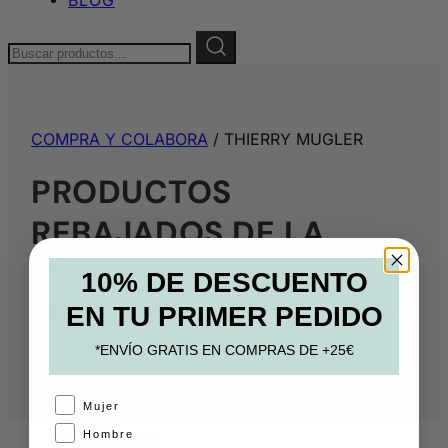
Buscar:
COMPRA Y COLABORA
/ THIERRY MUGLER
PRODUCTOS
REBAJADOS DE LA
MARCA THIERRY
10% DE DESCUENTO
MUGLER
EN TU PRIMER PEDIDO
*ENVÍO GRATIS EN COMPRAS DE +25€
A
Mujer
Hombre