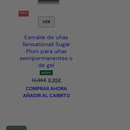
50%
VER
Esmalte de uñas
Sensationail Sugar
Plum para uñas
semipermanentes o
de gel
NUEVO
El
El
13,95
€
6,95
€
precio
precio
COMPRAR AHORA
original
actual
AÑADIR AL CARRITO
era:
es:
13,95€.
6,95€.