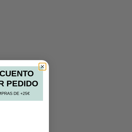
SCUENTO
R PEDIDO
MPRAS DE +25€