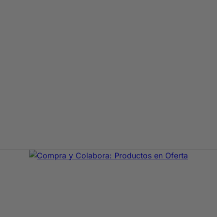
aje de primeras marcas. En Compra y Colabora encontrarás 
precio con envío rápido 24/72h