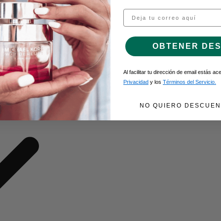
Email
O DE GEL
OBTENER DE
Al facilitar tu dirección de email estás a
Privacidad
y los
Términos del Servicio.
NO QUIERO DESCUEN