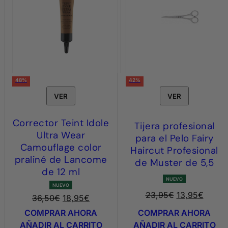
48%
42%
VER
VER
Corrector Teint Idole
Tijera profesional
Ultra Wear
para el Pelo Fairy
Camouflage color
Haircut Profesional
praliné de Lancome
de Muster de 5,5
de 12 ml
NUEVO
NUEVO
El
E
23,95
€
13,95
€
El
El
36,50
€
18,95
€
precio
p
precio
precio
COMPRAR AHORA
COMPRAR AHORA
original
a
original
actual
AÑADIR AL CARRITO
AÑADIR AL CARRITO