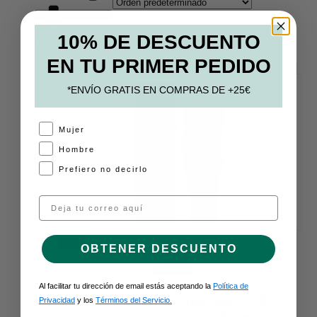
10% DE DESCUENTO
Filtros
EN TU PRIMER PEDIDO
*ENVÍO GRATIS EN COMPRAS DE +25€
A
Mujer
Hombre
Prefiero no decirlo
Email
50%
OBTENER DESCUENTO
VER
Al facilitar tu dirección de email estás aceptando la
Política de
Exfoliante facial Spa Red Fruit
Privacidad
y los
Términos del Servicio.