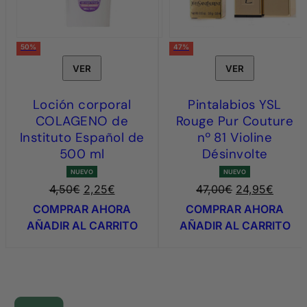
50%
47%
VER
VER
Loción corporal
Pintalabios YSL
COLAGENO de
Rouge Pur Couture
Instituto Español de
nº 81 Violine
500 ml
Désinvolte
NUEVO
NUEVO
El
El
El
E
4,50
€
2,25
€
47,00
€
24,95
€
precio
precio
precio
p
COMPRAR AHORA
COMPRAR AHORA
original
actual
original
a
AÑADIR AL CARRITO
AÑADIR AL CARRITO
era:
es:
era:
e
4,50€.
2,25€.
47,00€.
2