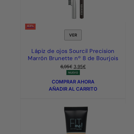
43%
VER
Lápiz de ojos Sourcil Precision
Marrón Brunette nº 8 de Bourjois
El
El
6,95
€
3,95
€
precio
precio
NUEVO
original
actual
COMPRAR AHORA
era:
es:
AÑADIR AL CARRITO
6,95€.
3,95€.