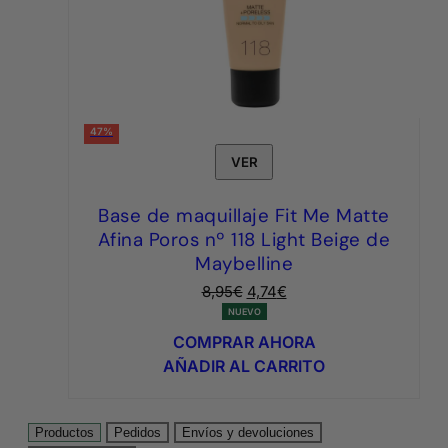
47%
VER
Base de maquillaje Fit Me Matte
Afina Poros nº 118 Light Beige de
Maybelline
El
El
8,95
€
4,74
€
precio
precio
NUEVO
original
actual
COMPRAR AHORA
era:
es:
AÑADIR AL CARRITO
8,95€.
4,74€.
Productos
Pedidos
Envíos y devoluciones