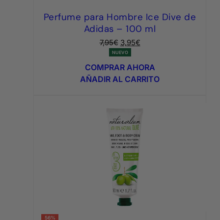
Perfume para Hombre Ice Dive de
Adidas – 100 ml
El
El
7,95
€
3,95
€
precio
precio
NUEVO
original
actual
COMPRAR AHORA
era:
es:
AÑADIR AL CARRITO
7,95€.
3,95€.
56%