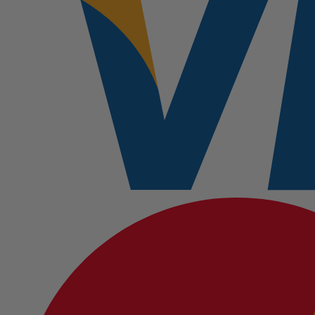
nº
317
cantidad