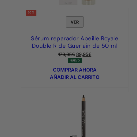
50%
VER
Sérum reparador Abeille Royale
Double R de Guerlain de 50 ml
El
El
179,95
€
89,95
€
precio
precio
NUEVO
original
actual
COMPRAR AHORA
era:
es:
AÑADIR AL CARRITO
179,95€.
89,95€.