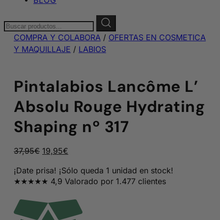
Buscar:
COMPRA Y COLABORA
/
OFERTAS EN COSMETICA
Y MAQUILLAJE
/
LABIOS
Pintalabios Lancôme L’
Absolu Rouge Hydrating
Shaping nº 317
El
El
37,95
€
19,95
€
precio
precio
¡Date prisa! ¡Sólo queda 1 unidad en stock!
original
actual
★★★★★ 4,9 Valorado por 1.477 clientes
era:
es:
37,95€.
19,95€.