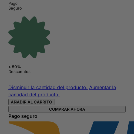
Pago
Seguro
> 50%
Descuentos
Pintalabios
Disminuir la cantidad del producto.
Aumentar la
Lancôme
cantidad del producto.
L'
AÑADIR AL CARRITO
Absolu
COMPRAR AHORA
Rouge
Pago seguro
Hydrating
Shaping