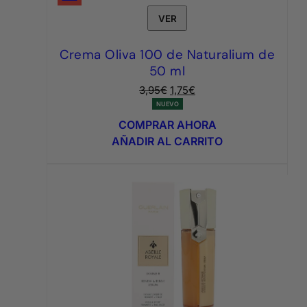
VER
Crema Oliva 100 de Naturalium de
50 ml
El
El
3,95
€
1,75
€
precio
precio
NUEVO
original
actual
COMPRAR AHORA
era:
es:
AÑADIR AL CARRITO
3,95€.
1,75€.