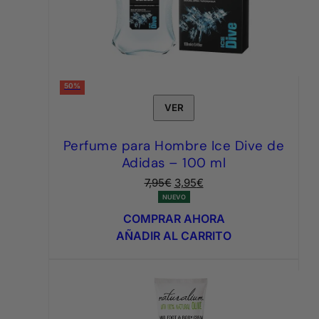
50%
VER
Perfume para Hombre Ice Dive de
Adidas – 100 ml
El
El
7,95
€
3,95
€
precio
precio
NUEVO
original
actual
COMPRAR AHORA
era:
es:
AÑADIR AL CARRITO
7,95€.
3,95€.