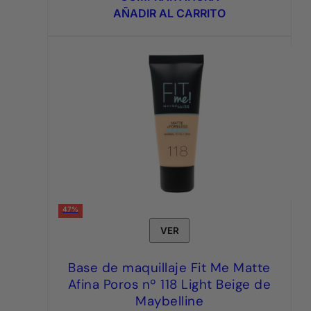
era:
es:
AÑADIR AL CARRITO
6,95€.
3,95€.
47%
VER
Base de maquillaje Fit Me Matte
Afina Poros nº 118 Light Beige de
Maybelline