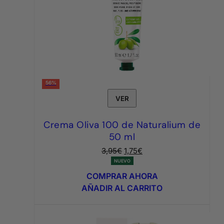
56%
VER
Crema Oliva 100 de Naturalium de
50 ml
El
El
3,95
€
1,75
€
precio
precio
NUEVO
original
actual
COMPRAR AHORA
era:
es:
AÑADIR AL CARRITO
3,95€.
1,75€.