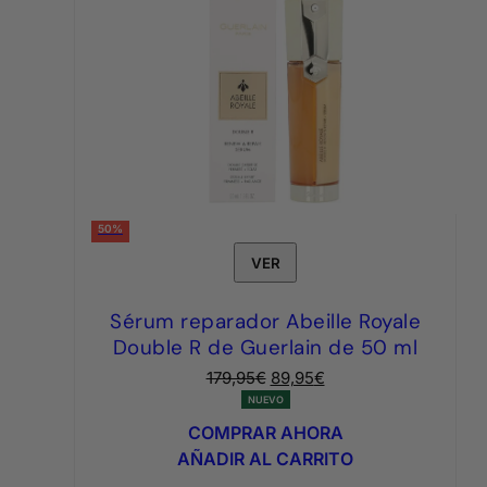
50%
VER
Sérum reparador Abeille Royale
Double R de Guerlain de 50 ml
El
El
179,95
€
89,95
€
precio
precio
NUEVO
original
actual
COMPRAR AHORA
era:
es:
AÑADIR AL CARRITO
179,95€.
89,95€.