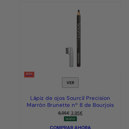
43%
VER
Lápiz de ojos Sourcil Precision
Marrón Brunette nº 8 de Bourjois
El
El
6,95
€
3,95
€
precio
precio
NUEVO
original
actual
COMPRAR AHORA