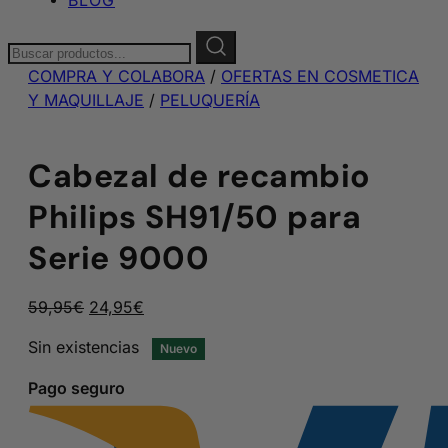
Buscar:
COMPRA Y COLABORA
/
OFERTAS EN COSMETICA
Y MAQUILLAJE
/
PELUQUERÍA
Cabezal de recambio
Philips SH91/50 para
Serie 9000
El
El
59,95
€
24,95
€
precio
precio
Sin existencias
Nuevo
original
actual
era:
es:
Pago seguro
59,95€.
24,95€.