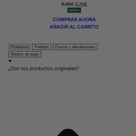
El
El
8,95
€
4,74
€
precio
precio
NUEVO
original
actual
COMPRAR AHORA
era:
es:
AÑADIR AL CARRITO
8,95€.
4,74€.
Productos
Pedidos
Envíos y devoluciones
Medios de pago
¿Son los productos originales?