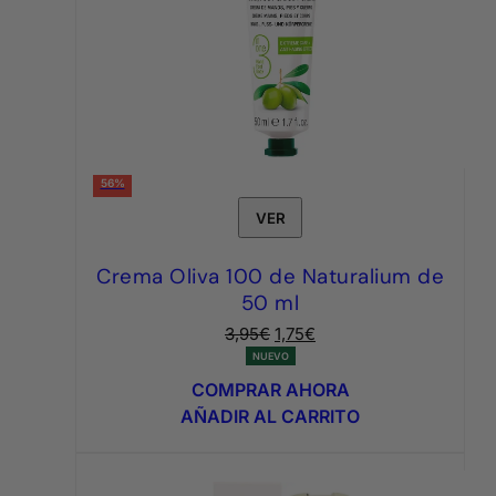
56%
VER
Crema Oliva 100 de Naturalium de
50 ml
El
El
3,95
€
1,75
€
precio
precio
NUEVO
original
actual
COMPRAR AHORA
era:
es:
AÑADIR AL CARRITO
3,95€.
1,75€.