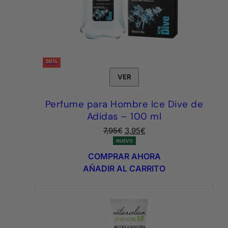
50%
VER
Perfume para Hombre Ice Dive de
Adidas – 100 ml
El
El
7,95
€
3,95
€
precio
precio
NUEVO
original
actual
COMPRAR AHORA
era:
es:
AÑADIR AL CARRITO
7,95€.
3,95€.