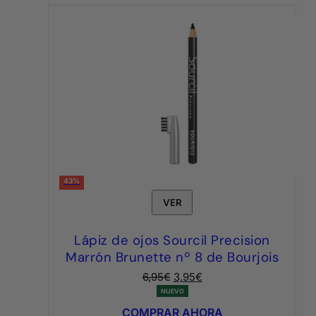
43%
VER
Lápiz de ojos Sourcil Precision
Marrón Brunette nº 8 de Bourjois
El
El
6,95
€
3,95
€
precio
precio
NUEVO
original
actual
COMPRAR AHORA