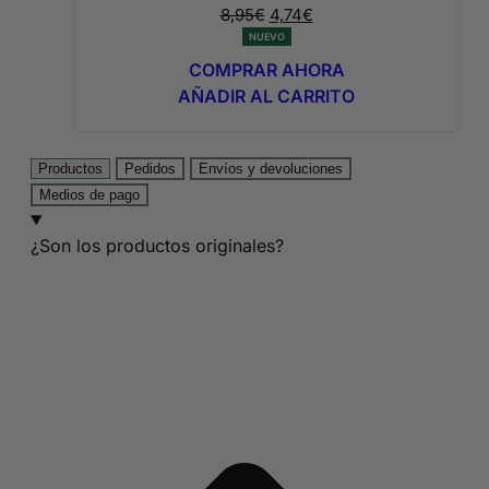
El
El
8,95
€
4,74
€
precio
precio
NUEVO
original
actual
COMPRAR AHORA
era:
es:
AÑADIR AL CARRITO
8,95€.
4,74€.
Productos
Pedidos
Envíos y devoluciones
Medios de pago
¿Son los productos originales?