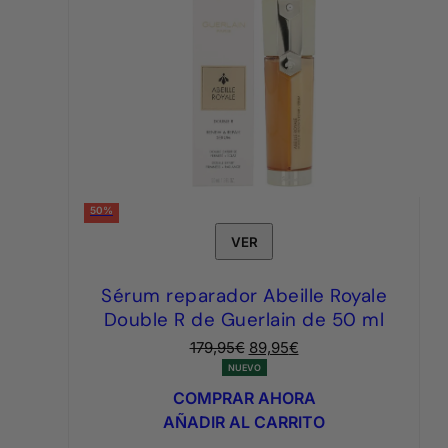
50%
VER
Sérum reparador Abeille Royale
Double R de Guerlain de 50 ml
El
El
179,95
€
89,95
€
precio
precio
NUEVO
original
actual
COMPRAR AHORA
era:
es:
AÑADIR AL CARRITO
179,95€.
89,95€.