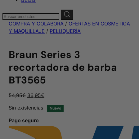
Buscar:
COMPRA Y COLABORA
/
OFERTAS EN COSMETICA
Y MAQUILLAJE
/
PELUQUERÍA
Braun Series 3
recortadora de barba
BT3565
El
El
54,95
€
36,95
€
precio
precio
Sin existencias
Nuevo
original
actual
era:
es:
Pago seguro
54,95€.
36,95€.