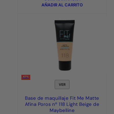
era:
es:
AÑADIR AL CARRITO
6,95€.
3,95€.
47%
VER
Base de maquillaje Fit Me Matte
Afina Poros nº 118 Light Beige de
Maybelline