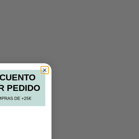
SCUENTO
R PEDIDO
MPRAS DE +25€