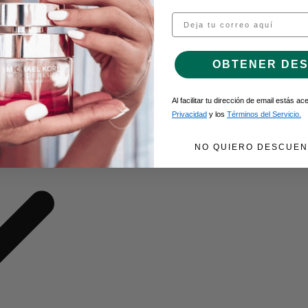
Email
O DE GEL
OBTENER DE
Al facilitar tu dirección de email estás a
Privacidad
y los
Términos del Servicio.
NO QUIERO DESCUEN