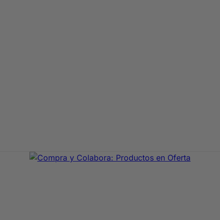
aje de primeras marcas. En Compra y Colabora encontrarás 
precio con envío rápido 24/72h