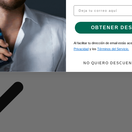
Email
O DE GEL
OBTENER DE
Al facilitar tu dirección de email estás a
Privacidad
y los
Términos del Servicio.
NO QUIERO DESCUEN