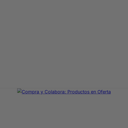
aje de primeras marcas. En Compra y Colabora encontrarás 
precio con envío rápido 24/72h