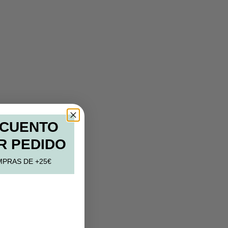
SCUENTO
R PEDIDO
MPRAS DE +25€