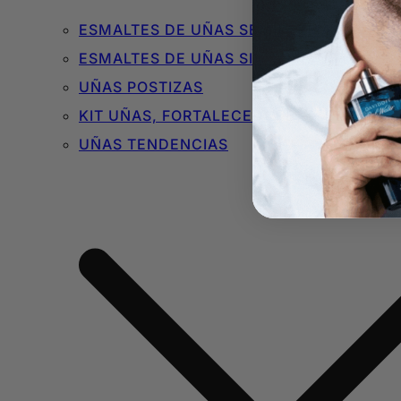
ESMALTES DE UÑAS SEMIPERMANENTES 
ESMALTES DE UÑAS SIN TÓXICOS
UÑAS POSTIZAS
KIT UÑAS, FORTALECEDORES Y BÁSICOS
UÑAS TENDENCIAS