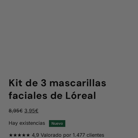
Kit de 3 mascarillas
faciales de Lóreal
El
El
8,95
€
3,95
€
precio
precio
Hay existencias
Nuevo
original
actual
era:
es:
★★★★★ 4,9 Valorado por 1.477 clientes