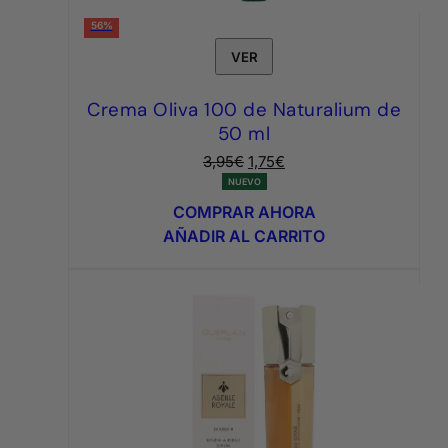
56%
VER
Crema Oliva 100 de Naturalium de
50 ml
El
El
3,95
€
1,75
€
precio
precio
NUEVO
original
actual
COMPRAR AHORA
era:
es:
AÑADIR AL CARRITO
3,95€.
1,75€.