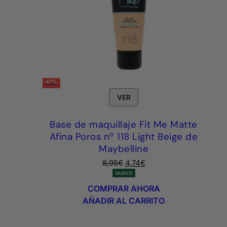
47%
VER
Base de maquillaje Fit Me Matte
Afina Poros nº 118 Light Beige de
Maybelline
El
El
8,95
€
4,74
€
precio
precio
NUEVO
original
actual
COMPRAR AHORA
era:
es:
AÑADIR AL CARRITO
8,95€.
4,74€.