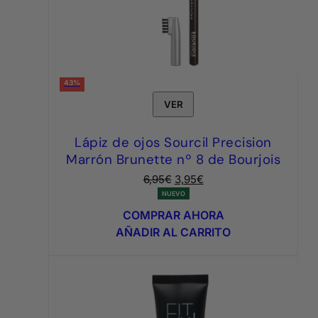
43%
VER
Lápiz de ojos Sourcil Precision
Marrón Brunette nº 8 de Bourjois
El
El
6,95
€
3,95
€
precio
precio
NUEVO
original
actual
COMPRAR AHORA
era:
es:
AÑADIR AL CARRITO
6,95€.
3,95€.