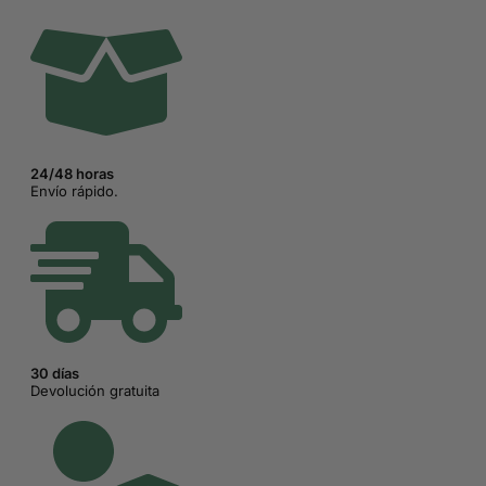
8,95€.
3,95€.
24/48 horas
Envío rápido.
30 días
Devolución gratuita