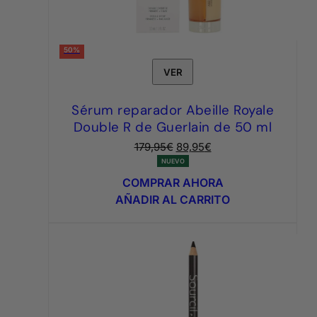
50%
VER
Sérum reparador Abeille Royale
Double R de Guerlain de 50 ml
El
El
179,95
€
89,95
€
precio
precio
NUEVO
original
actual
COMPRAR AHORA
era:
es:
AÑADIR AL CARRITO
179,95€.
89,95€.