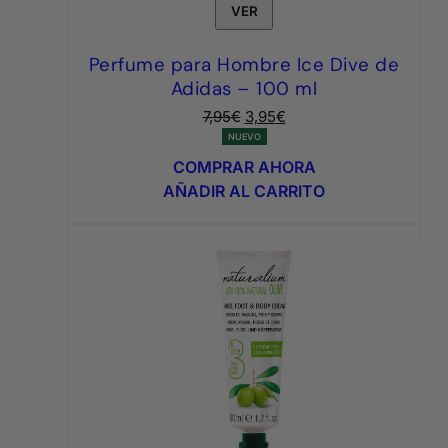
VER
Perfume para Hombre Ice Dive de
Adidas – 100 ml
El
El
7,95
€
3,95
€
precio
precio
NUEVO
original
actual
COMPRAR AHORA
era:
es:
AÑADIR AL CARRITO
7,95€.
3,95€.