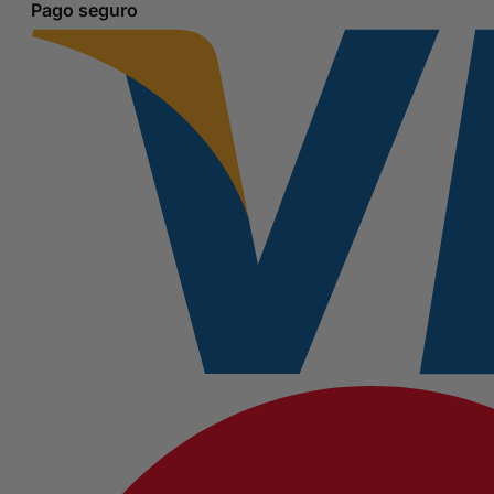
faciales
Pago seguro
de
Lóreal
cantidad